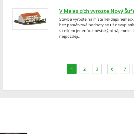
V Malesicích vyroste Nový Šufe
Stavba vyroste na místě někdejší německé
bez památkové hodnoty se už nevyplatilo
s celkem jedenácti městskými nájemními 
nejpozději…
1
2
3
...
6
7