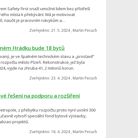
m Safety First snaží umožnit lidem bez přístřeší
lného místa k přebývání. Má je motivovat
lí, naučit je pracovním návykům a…
Zveřejněno: 21. 5. 2024 , Martin Pecuch
eném Hrádku bude 18 bytů
ívaný, je ve špatném technickém stavu a „proslavil“
o rozpočtu město Plzeň. Rekonstrukce, jež byla
24, vyjde na zhruba 41, 2 milionů korun.
Zveřejněno: 23. 4. 2024 , Martin Pecuch
é řešení na podporu a rozšíření
 metropole, z přebytku rozpočtu proto nyní uvolní 300
učasně vytvoří speciální fond bytové výstavby,
lizaci projektů.
Zveřejněno: 18. 4. 2024 , Martin Pecuch