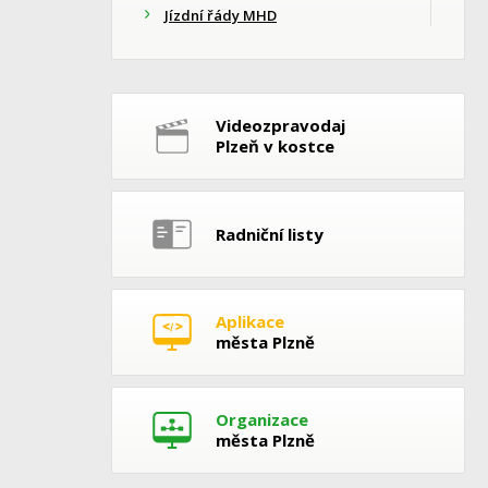
Jízdní řády MHD
Videozpravodaj
Plzeň v kostce
Radniční listy
Aplikace
města Plzně
Organizace
města Plzně