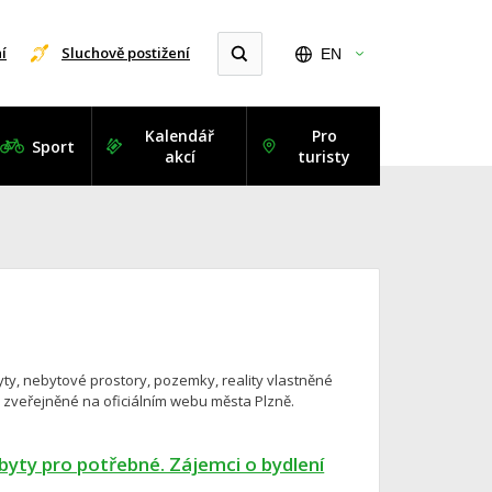
í
Sluchově postižení
EN
Kalendář
Pro
Sport
akcí
turisty
yty, nebytové prostory, pozemky, reality vlastněné
y zveřejněné na oficiálním webu města Plzně.
yty pro potřebné. Zájemci o bydlení