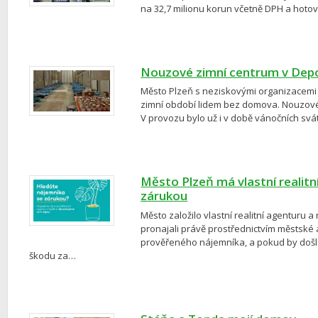
na 32,7 milionu korun včetně DPH a hotovo 
Nouzové zimní centrum v Dep
Město Plzeň s neziskovými organizacemi p
zimní období lidem bez domova. Nouzové
V provozu bylo už i v době vánočních svá
Město Plzeň má vlastní realitn
zárukou
Město založilo vlastní realitní agenturu 
pronajali právě prostřednictvím městské a
prověřeného nájemníka, a pokud by došlo
škodu za…