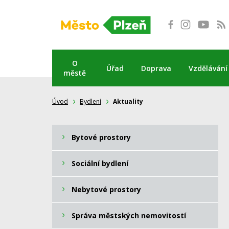
Přeskočit
na
obsah
O
Úřad
Doprava
Vzdělávání
městě
Úvod
Bydlení
Aktuality
Bytové prostory
Sociální bydlení
Nebytové prostory
Správa městských nemovitostí