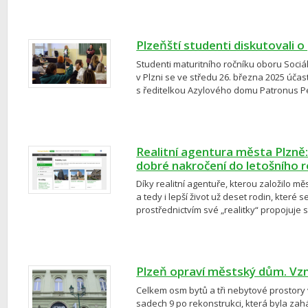
Plzeňští studenti diskutovali
Studenti maturitního ročníku oboru Sociáln
v Plzni se ve středu 26. března 2025 účas
s ředitelkou Azylového domu Patronus P
Realitní agentura města Plzně
dobré nakročení do letošního 
Díky realitní agentuře, kterou založilo m
a tedy i lepší život už deset rodin, které
prostřednictvím své „realitky“ propojuje
Plzeň opraví městský dům. Vz
Celkem osm bytů a tři nebytové prosto
sadech 9 po rekonstrukci, která byla zah