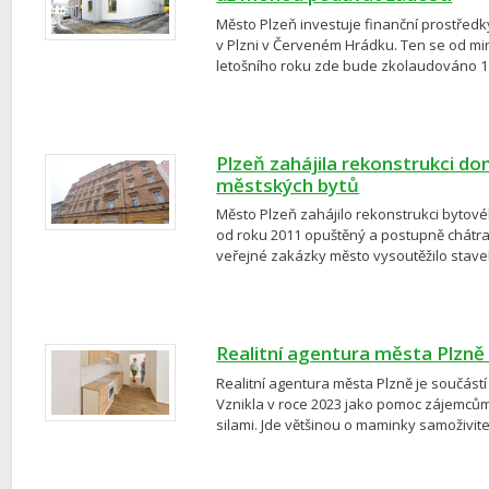
Město Plzeň investuje finanční prostřed
v Plzni v Červeném Hrádku. Ten se od m
letošního roku zde bude zkolaudováno 1
Plzeň zahájila rekonstrukci do
městských bytů
Město Plzeň zahájilo rekonstrukci bytovéh
od roku 2011 opuštěný a postupně chátral
veřejné zakázky město vysoutěžilo stave
Realitní agentura města Plzn
Realitní agentura města Plzně je součástí
Vznikla v roce 2023 jako pomoc zájemcům o 
silami. Jde většinou o maminky samoživitelk