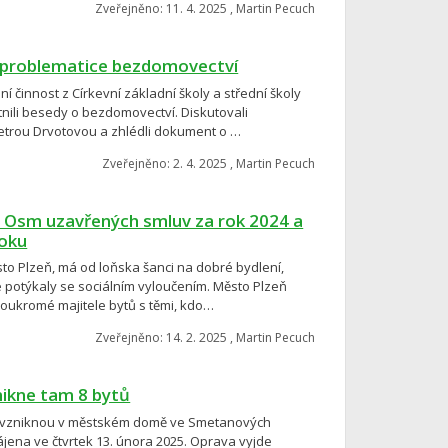
Zveřejněno: 11. 4. 2025 , Martin Pecuch
 o problematice bezdomovectví
í činnost z Církevní základní školy a střední školy
tnili besedy o bezdomovectví. Diskutovali
etrou Drvotovou a zhlédli dokument o …
Zveřejněno: 2. 4. 2025 , Martin Pecuch
: Osm uzavřených smluv za rok 2024 a
roku
ěsto Plzeň, má od loňska šanci na dobré bydlení,
 se potýkaly se sociálním vyloučením. Město Plzeň
 soukromé majitele bytů s těmi, kdo…
Zveřejněno: 14. 2. 2025 , Martin Pecuch
nikne tam 8 bytů
ry vzniknou v městském domě ve Smetanových
ájena ve čtvrtek 13. února 2025. Oprava vyjde