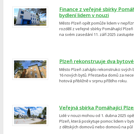
Finance z veřejné sbírky Pomáh
bydlení lidem v nouzi
Město Plzeň opět pomůže lidem v nepřízni
rozdělí z veřejné sbírky Pomáhající Plzeň 
na svém zasedání 11. září 2025 zastupite
Plzeň rekonstruuje dva bytové
Město Plzeň zahájilo rekonstrukci svých 
16 nových bytů. Přestavba domů za necel
hotová přibližně v srpnu příštího roku.
Veřejná sbírka Pomáhající Plze
Lidé v nouzi mohou od 1. dubna 2025 opět
Plzeň, která poskytuje pomoc lidem v byto
z dětských domovů nebo domovů na půl c