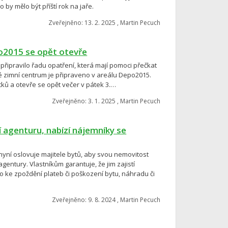
by mělo být příští rok na jaře.
Zveřejněno: 13. 2. 2025 , Martin Pecuch
o2015 se opět otevře
řipravilo řadu opatření, která mají pomoci přečkat
 zimní centrum je připraveno v areálu Depo2015.
tků a otevře se opět večer v pátek 3.…
Zveřejněno: 3. 1. 2025 , Martin Pecuch
í agenturu, nabízí nájemníky se
a nyní oslovuje majitele bytů, aby svou nemovitost
gentury. Vlastníkům garantuje, že jim zajistí
 ke zpoždění plateb či poškození bytu, náhradu či
Zveřejněno: 9. 8. 2024 , Martin Pecuch