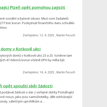
ající Plzeň opět pomohou zajistit
vé sociální a bytové situaci. Mezi osm žadatelů
277 tisíc korun. Poskytnutí finančního daru schválilo
lstvo.
Zveřejněno: 12. 9. 2025 , Martin Pecuch
 domy v Kotkově ulici
bytových domů v Kotkově ulici 23 a 25. Vznikne tam
ých 47 milionů korun včetně DPH by měla být
Zveřejněno: 16. 4. 2025 , Martin Pecuch
ň opět spouští sběr žádostí
 podávat žádosti o dar z veřejné sbírky Pomáhající
vé nouzi, jako jsou samoživitelky, děti odcházející
esty, válečným uprchlíkům a …