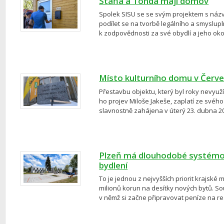
Stáňa a Tonda mají domov
Spolek SISU se se svým projektem s názve
podílet se na tvorbě legálního a smyslup
k zodpovědnosti za své obydlí a jeho oko
Místo kulturního domu v Červ
Přestavbu objektu, který byl roky nevyuž
ho projev Miloše Jakeše, zaplatí ze svéh
slavnostně zahájena v úterý 23. dubna 20
Plzeň má dlouhodobé systémov
bydlení
To je jednou z nejvyšších priorit krajské
milionů korun na desítky nových bytů. So
v němž si začne připravovat peníze na rea