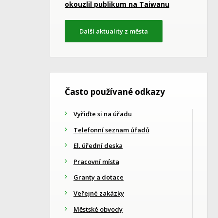
okouzlil publikum na Taiwanu
Další aktuality z města
Často používané odkazy
Vyřiďte si na úřadu
Telefonní seznam úřadů
El. úřední deska
Pracovní místa
Granty a dotace
Veřejné zakázky
Městské obvody