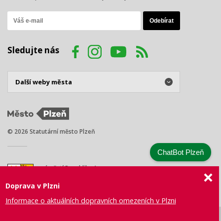
Sledujte nás
© 2026 Statutární město Plzeň
ChatBot Plzeň
náměstí Republiky 1
301 00 Plzeň
Doprava v Plzni
Tel.: +420 378 031 111
E-mail:
posta@plzen.eu
Informace o aktuálních dopravních omezeních v Plzni
Mapa
Prohlášení
Právní
Správa webu
Certifikace