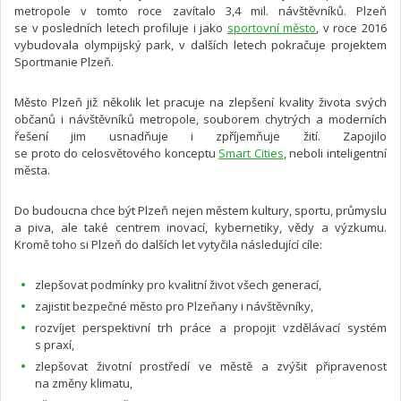
metropole v tomto roce zavítalo 3,4 mil. návštěvníků. Plzeň
se v posledních letech profiluje i jako
sportovní město
, v roce 2016
vybudovala olympijský park, v dalších letech pokračuje projektem
Sportmanie Plzeň.
Město Plzeň již několik let pracuje na zlepšení kvality života svých
občanů i návštěvníků metropole, souborem chytrých a moderních
řešení jim usnadňuje i zpříjemňuje žití. Zapojilo
se proto do celosvětového konceptu
Smart Cities
, neboli inteligentní
města.
Do budoucna chce být Plzeň nejen městem kultury, sportu, průmyslu
a piva, ale také centrem inovací, kybernetiky, vědy a výzkumu.
Kromě toho si Plzeň do dalších let vytyčila následující cíle:
zlepšovat podmínky pro kvalitní život všech generací,
zajistit bezpečné město pro Plzeňany i návštěvníky,
rozvíjet perspektivní trh práce a propojit vzdělávací systém
s praxí,
zlepšovat životní prostředí ve městě a zvýšit připravenost
na změny klimatu,