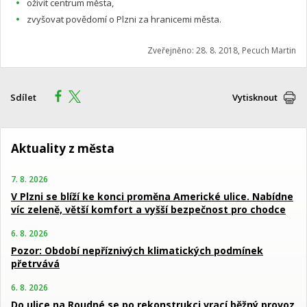
oživit centrum města,
zvyšovat povědomí o Plzni za hranicemi města.
Zveřejněno: 28. 8. 2018, Pecuch Martin
Sdílet
Vytisknout
Aktuality z města
7. 8. 2026
V Plzni se blíží ke konci proměna Americké ulice. Nabídne
víc zeleně, větší komfort a vyšší bezpečnost pro chodce
6. 8. 2026
Pozor: Období nepříznivých klimatických podmínek
přetrvává
6. 8. 2026
Do ulice na Roudné se po rekonstrukci vrací běžný provoz