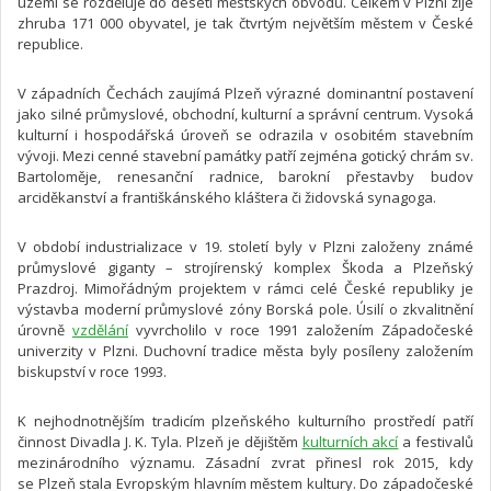
území se rozděluje do deseti městských obvodů. Celkem v Plzni žije
zhruba 171 000 obyvatel, je tak čtvrtým největším městem v České
republice.
V západních Čechách zaujímá Plzeň výrazné dominantní postavení
jako silné průmyslové, obchodní, kulturní a správní centrum. Vysoká
kulturní i hospodářská úroveň se odrazila v osobitém stavebním
vývoji. Mezi cenné stavební památky patří zejména gotický chrám sv.
Bartoloměje, renesanční radnice, barokní přestavby budov
arciděkanství a františkánského kláštera či židovská synagoga.
V období industrializace v 19. století byly v Plzni založeny známé
průmyslové giganty – strojírenský komplex Škoda a Plzeňský
Prazdroj. Mimořádným projektem v rámci celé České republiky je
výstavba moderní průmyslové zóny Borská pole. Úsilí o zkvalitnění
úrovně
vzdělání
vyvrcholilo v roce 1991 založením Západočeské
univerzity v Plzni. Duchovní tradice města byly posíleny založením
biskupství v roce 1993.
K nejhodnotnějším tradicím plzeňského kulturního prostředí patří
činnost Divadla J. K. Tyla. Plzeň je dějištěm
kulturních akcí
a festivalů
mezinárodního významu. Zásadní zvrat přinesl rok 2015, kdy
se Plzeň stala Evropským hlavním městem kultury. Do západočeské