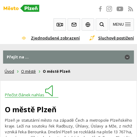
Přeskočit
na
obsah
MENU
Zjednodušené zobrazení
Sluchově postižení
Přejít na ...
Úvod
O městě
O městě Plzeň
Přečíst článek nahlas
O městě Plzeň
Plzeň je statutární město na západě Čech a metropole Plzeňského
kraje. Leží na soutoku řek Radbuzy, Úhlavy, Úslavy a Mže, z nichž
vzniká řeka Berounka. Dnešní Plzeň se rozkládá na ploše 13 767 ha,