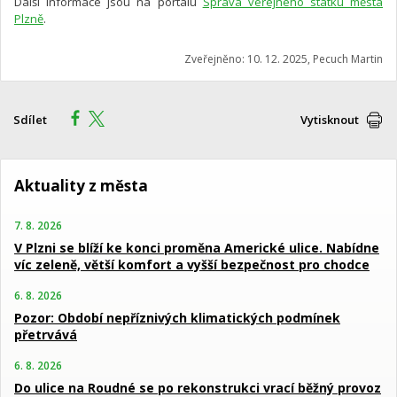
Další informace jsou na portálu
Správa veřejného statku města
Plzně
.
Zveřejněno: 10. 12. 2025, Pecuch Martin
Sdílet
Vytisknout
Aktuality z města
7. 8. 2026
V Plzni se blíží ke konci proměna Americké ulice. Nabídne
víc zeleně, větší komfort a vyšší bezpečnost pro chodce
6. 8. 2026
Pozor: Období nepříznivých klimatických podmínek
přetrvává
6. 8. 2026
Do ulice na Roudné se po rekonstrukci vrací běžný provoz