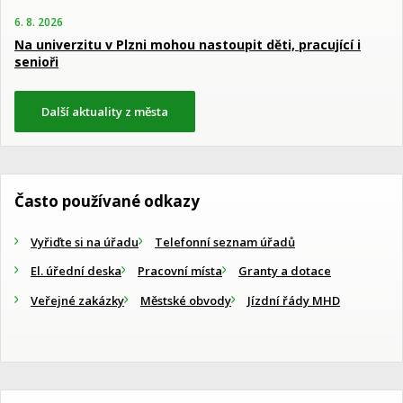
6. 8. 2026
Na univerzitu v Plzni mohou nastoupit děti, pracující i
senioři
Další aktuality z města
Často používané odkazy
Vyřiďte si na úřadu
Telefonní seznam úřadů
El. úřední deska
Pracovní místa
Granty a dotace
Veřejné zakázky
Městské obvody
Jízdní řády MHD