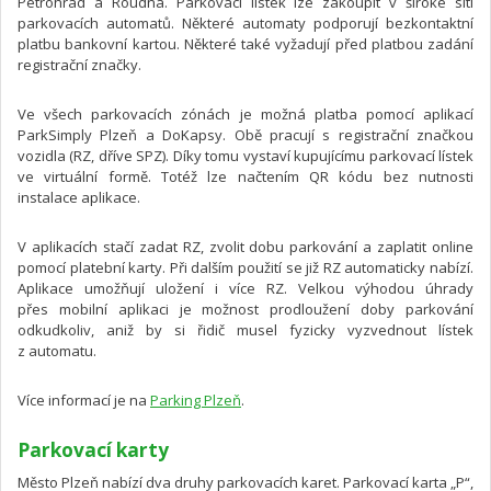
Petrohrad a Roudná. Parkovací lístek lze zakoupit v široké síti
parkovacích automatů. Některé automaty podporují bezkontaktní
platbu bankovní kartou. Některé také vyžadují před platbou zadání
registrační značky.
Ve všech parkovacích zónách je možná platba pomocí aplikací
ParkSimply Plzeň a DoKapsy. Obě pracují s registrační značkou
vozidla (RZ, dříve SPZ). Díky tomu vystaví kupujícímu parkovací lístek
ve virtuální formě. Totéž lze načtením QR kódu bez nutnosti
instalace aplikace.
V aplikacích stačí zadat RZ, zvolit dobu parkování a zaplatit online
pomocí platební karty. Při dalším použití se již RZ automaticky nabízí.
Aplikace umožňují uložení i více RZ. Velkou výhodou úhrady
přes mobilní aplikaci je možnost prodloužení doby parkování
odkudkoliv, aniž by si řidič musel fyzicky vyzvednout lístek
z automatu.
Více informací je na
Parking Plzeň
.
Parkovací karty
Město Plzeň nabízí dva druhy parkovacích karet. Parkovací karta „P“,