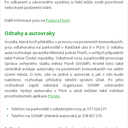
Po odbavení u závorového systému si řidič může zvolit povrchové
nebo kryté podzemní stání.
Další informace jsou na
Parking Plzeň
.
Odtahy a autovraky
Vozidla, která tvoří překážku v provozu na pozemních komunikacích,
jsou odtahována na parkoviště v Radčické ulici 6 v Plzni. O odtahu
auta rozhoduje zpravidla Městská policie Plzeň, v určitých případech
také Policie České republiky. Odtahové vozy a parkoviště provozuje
Správa veřejného statku města Plzně (SVSMP). Kromě toho také
centrálně eviduje autovraky na pozemních komunikacích na celém
území města. O tom, zda se jedná o autovrak a jak s ním bude
naloženo, rozhoduje příslušný silniční správní úřad. Po jeho
rozhodnutí zajistí městská organizace SVSMP odstranění
vozidla. Výskyt autovraku v Plzni a okolí můžete také nahlásit
prostřednictvím aplikace
Plznito
.
Telefon na parkoviště s odtaženými vozy je 377 224 271.
Telefon na SVSMP ohledně autovraků je 378 037 215.