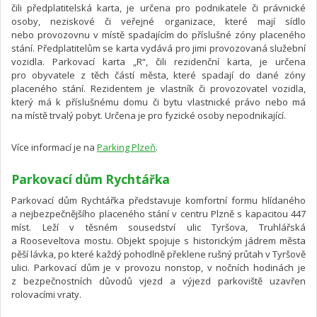
čili předplatitelská karta, je určena pro podnikatele či právnické
osoby, neziskové či veřejné organizace, které mají sídlo
nebo provozovnu v místě spadajícím do příslušné zóny placeného
stání. Předplatitelům se karta vydává pro jimi provozovaná služební
vozidla. Parkovací karta „R“, čili rezidenční karta, je určena
pro obyvatele z těch částí města, které spadají do dané zóny
placeného stání. Rezidentem je vlastník či provozovatel vozidla,
který má k příslušnému domu či bytu vlastnické právo nebo má
na místě trvalý pobyt. Určena je pro fyzické osoby nepodnikající.
Více informací je na
Parking Plzeň
.
Parkovací dům Rychtářka
Parkovací dům Rychtářka představuje komfortní formu hlídaného
a nejbezpečnějšího placeného stání v centru Plzně s kapacitou 447
míst. Leží v těsném sousedství ulic Tyršova, Truhlářská
a Rooseveltova mostu. Objekt spojuje s historickým jádrem města
pěší lávka, po které každý pohodlně překlene rušný průtah v Tyršově
ulici. Parkovací dům je v provozu nonstop, v nočních hodinách je
z bezpečnostních důvodů vjezd a výjezd parkoviště uzavřen
rolovacími vraty.