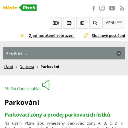
Přeskočit
na
obsah
MENU
Zjednodušené zobrazení
Sluchově postižení
Přejít na ...
Úvod
Doprava
Parkování
Přečíst článek nahlas
Parkování
Parkovací zóny a prodej parkovacích lístků
Na území Plzně jsou vymezeny parkovací zóny A, B, C, D, F,