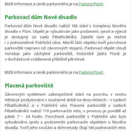
Bližší informace a ceník parkovného je na
Parking Plzeň
.
Parkovací dům Nové divadlo
Parkovací dům Nové divadlo nabízí 166 stání v komplexu Nového
divadla v Plzni. Objekt je vybudován jako podzemní, vjezd a výjezd
je dostupný ze sadů Pětatřicátníků. Zamířit sem je možné
i z jednosměrné Pobřežní ulice. Menší část objektu tvoří povrchové
parkoviště napravo od závorových stojanů. Parkovací objekt slouží
nonstop jako záchytné parkoviště, historické jádro Plzně je
v docházkové vzdálenosti přibližně pět minut.
Bližší informace a ceník parkovného je na
Parking Plzeň
.
Placená parkoviště
Závorovým systémem zabezpečené stání na povrchu v centru
města je poskytováno v současné době na dvou místech – v sadech
Pětatřicátníků a v Pobřežní ulici. Placené parkoviště v sadech
Pětatřicátníků nabízí 110 parkovacích míst, v provozu je pondělí až
pátek 7 – 24 hodin. Povrchové parkoviště v Pobřežní ulici bylo
vybudováno spolu s podzemním parkovacím objektem u Nového
divadla. Tvoří jeho součást a dohromady čítají 166 parkovacích míst.