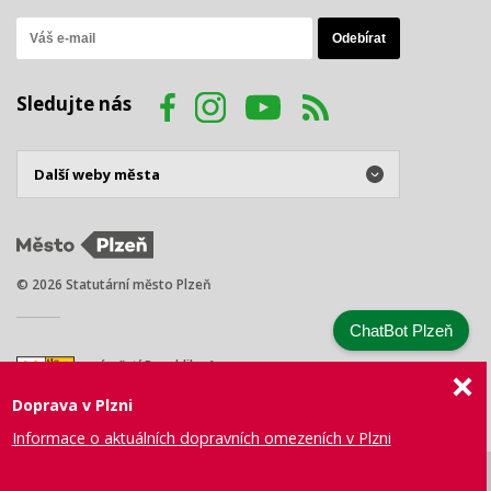
Sledujte nás
© 2026 Statutární město Plzeň
ChatBot Plzeň
náměstí Republiky 1
301 00 Plzeň
Doprava v Plzni
Tel.: +420 378 031 111
E-mail:
posta@plzen.eu
Informace o aktuálních dopravních omezeních v Plzni
Mapa
Prohlášení
Právní
Správa webu
Certifikace