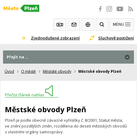
Přeskočit
na
obsah
MENU
Zjednodušené zobrazení
Sluchově postižení
Přejít na ...
Úvod
O městě
Městské obvody
Městské obvody Plzeň
Přečíst článek nahlas
Městské obvody Plzeň
Plzeň je podle obecně závazné vyhlášky č. 8/2001, Statut města,
ve znění pozdějších změn, rozdělena do deseti městských obvodů
s vlastními orgány samosprávy.