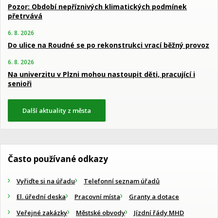
Pozor: Období nepříznivých klimatických podmínek
přetrvává
6. 8. 2026
Do ulice na Roudné se po rekonstrukci vrací běžný provoz
6. 8. 2026
Na univerzitu v Plzni mohou nastoupit děti, pracující i
senioři
Další aktuality z města
Často používané odkazy
Vyřiďte si na úřadu
Telefonní seznam úřadů
El. úřední deska
Pracovní místa
Granty a dotace
Veřejné zakázky
Městské obvody
Jízdní řády MHD