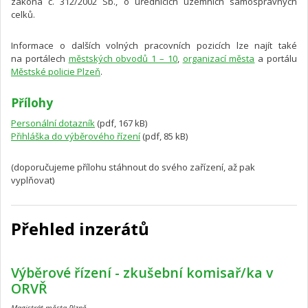
zákona č. 312/2002 Sb., o úřednících územních samosprávných
celků.
Informace o dalších volných pracovních pozicích lze najít také
na portálech
městských obvodů 1 – 10
,
organizací města
a portálu
Městské policie Plzeň
.
Přílohy
Personální dotazník
(pdf, 167 kB)
Přihláška do výběrového řízení
(pdf, 85 kB)
(doporučujeme přílohu stáhnout do svého zařízení, až pak
vyplňovat)
Přehled inzerátů
Výběrové řízení - zkušební komisař/ka v
ORVŘ
Magistrát města Plzně