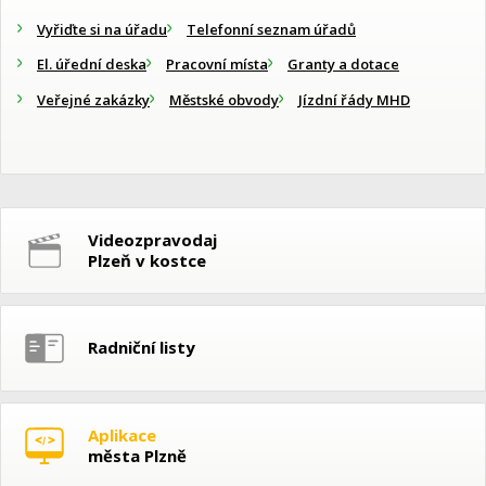
Vyřiďte si na úřadu
Telefonní seznam úřadů
El. úřední deska
Pracovní místa
Granty a dotace
Veřejné zakázky
Městské obvody
Jízdní řády MHD
Videozpravodaj
Plzeň v kostce
Radniční listy
Aplikace
města Plzně