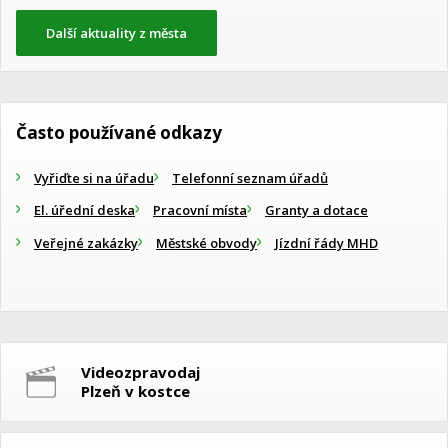
Další aktuality z města
Často používané odkazy
Vyřiďte si na úřadu
Telefonní seznam úřadů
El. úřední deska
Pracovní místa
Granty a dotace
Veřejné zakázky
Městské obvody
Jízdní řády MHD
Videozpravodaj
Plzeň v kostce