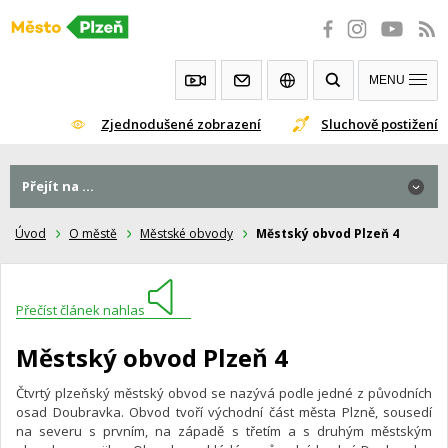
Přeskočit
na
obsah
MENU
Zjednodušené zobrazení
Sluchově postižení
Přejít na ...
Úvod
O městě
Městské obvody
Městský obvod Plzeň 4
Přečíst článek nahlas
Městský obvod Plzeň 4
Čtvrtý plzeňský městský obvod se nazývá podle jedné z původních
osad Doubravka. Obvod tvoří východní část města Plzně, sousedí
na severu s prvním, na západě s třetím a s druhým městským