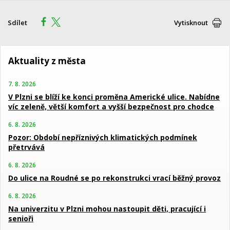
Sdílet
Vytisknout
Aktuality z města
7. 8. 2026
V Plzni se blíží ke konci proměna Americké ulice. Nabídne
víc zeleně, větší komfort a vyšší bezpečnost pro chodce
6. 8. 2026
Pozor: Období nepříznivých klimatických podmínek
přetrvává
6. 8. 2026
Do ulice na Roudné se po rekonstrukci vrací běžný provoz
6. 8. 2026
Na univerzitu v Plzni mohou nastoupit děti, pracující i
senioři