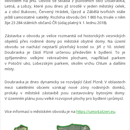
obvodem na jihu. Obvod se skládá z původních obcí Doubravka,
Letná, a Lobzy, které jsou dnes již srostlé v jeden městský celek,
a z obcí Bukovec, Červený Hrádek, Újezd a Zábělá tvořících stále
ještě samostatné satelity. Rozloha obvodu činí 1 865 ha, trvale v něm
žije 23 284 státních občanů ČR (údaj platný k 1. lednu 2018).
Zástavba v obvodu je velice rozmanitá od historických vesnických
objektů přes rodinné domy po městské obytné domy. Na území
obvodu se nachází nejstarší plzeňský kostel sv. Jiří z 10. století.
Doubravka je částí Plzně určenou především k bydlení. To je
zpříjemněno velkými rekreačními plochami, například parkem
v Potoční ulici, Lobezským parkem, okolím vrchu Chlum a dalšími
místy.
Doubravka je dnes dynamicky se rozvíjející částí Plzně. V oblastech
mezi satelitními obcemi vznikají nové zóny rodinných domků,
proluky v městské zástavbě jsou zastavovány bytovými domy.
V územním plánu jsou velké rozvojové plochy pro bydlení i průmysl.
Více informací o městském obvodu je na
https://umo4.plzen.eu
.