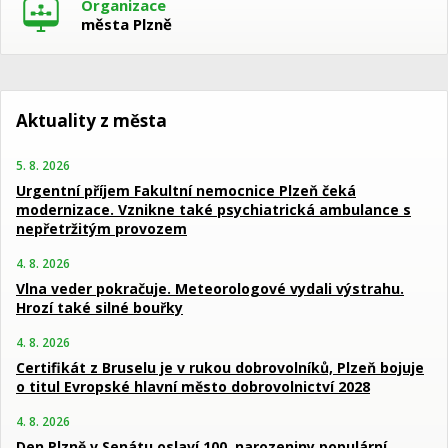
Organizace
města Plzně
Aktuality z města
5. 8. 2026
Urgentní příjem Fakultní nemocnice Plzeň čeká
modernizace. Vznikne také psychiatrická ambulance s
nepřetržitým provozem
4. 8. 2026
Vlna veder pokračuje. Meteorologové vydali výstrahu.
Hrozí také silné bouřky
4. 8. 2026
Certifikát z Bruselu je v rukou dobrovolníků, Plzeň bojuje
o titul Evropské hlavní město dobrovolnictví 2028
4. 8. 2026
Den Plzně v Senátu oslaví 100. narozeniny populární