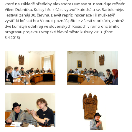
které na základě předlohy Alexandra Dumase st. nastuduje režisér
Vilém Dubnička. Kulisy hře z části vytvoří katedrála sv. Bartoloměje.
Festival zahájí 30. června. Devět repríz inscenace Tři mušketýři
vystřídá loňská hra V nouzi poznáš přítele v šesti reprízách, z nichž
dvě kumštýři odehrají ve slovenských Košicích v rámci oficiálního
programu projektu Evropské hlavní město kultury 2013. (foto:
3.4.2013)