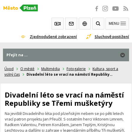
Přeskočit
na
obsah
MENU
Zjednodušené zobrazení
Sluchově postižení
Přejít na ...
Přejít na ...
Úvod
O městě
Multimédia
Fotogalerie
Kultura, sport a
volný čas
Divadelní léto se vrací na náměstí Republiky…
Divadelní léto se vrací na náměstí
Republiky se Třemi mušketýry
Na jeviště Divadelního léta pod plzeňským nebem se po pěti letech
vrací patron projektu Jan Přeučil. S ostatním herci Viktorem Limrem,
Radkem Valentou, Petrem Konášem, Janem Teplým, Kristýnou
Leichtovou a dalšími si zahraje v legendárním příběhu Tři mušketýři,