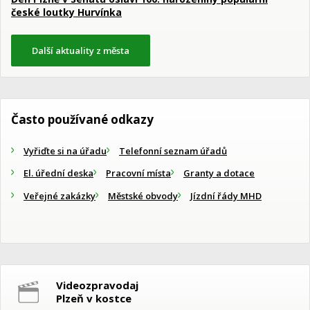
české loutky Hurvínka
Další aktuality z města
Často používané odkazy
Vyřiďte si na úřadu
Telefonní seznam úřadů
El. úřední deska
Pracovní místa
Granty a dotace
Veřejné zakázky
Městské obvody
Jízdní řády MHD
Videozpravodaj
Plzeň v kostce