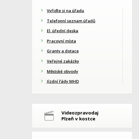
Vyřiďte si na úřadu
Telefonní seznam úřadů
El. úřední deska
Pracovní místa
Granty a dotace
Veřejné zakázky
Městské obvody
Jízdní řády MHD
Videozpravodaj
Plzeň v kostce