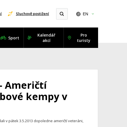
í
Sluchově postižení
EN
Kalendář
Pro
Sport
akcí
turisty
- Američtí
dobové kempy v
li v pátek 3.5.2013 dopoledne američtí veteráni,