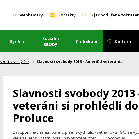
Webkamery
Kontakty
Zjednodušené zobrazen
Sociální
Bydlení
Podnikání
Kultura
služby
 sport a volný čas
Slavnosti svobody 2013 - Američtí veteráni…
Slavnosti svobody 2013 
veteráni si prohlédli 
Proluce
Zavzpomínat na atmosféru plzeňských ulic května roku 1945 se vyda
kteří se letos účastní oslav osvobození. (foto: H. Prokopová)