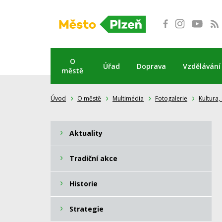
Přeskočit
na
obsah
O
Úřad
Doprava
Vzdělávání
městě
Úvod
O městě
Multimédia
Fotogalerie
Kultura,
Aktuality
Tradiční akce
Historie
Strategie