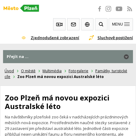
Přeskočit
na
obsah
MENU
Zjednodušené zobrazení
Sluchově postižení
Přejít na ...
Přejít na ...
Úvod
O městě
Multimédia
Fotogalerie
Památky, turistické
cíle
Zoo Plzeň má novou expozici Australské léto
Zoo Plzeň má novou expozici
Australské léto
Na návštěvníky plzeňské zoo čeká v nadcházejících prázdninových
měsících nová expozice. Prostřednictvím naučné stezky sestavené z
29 zastavení jim představí australské léto. Jednotlivé části expozice
přibližují nejen unikátní faunu a floru nejmenšího kontinentu, ale