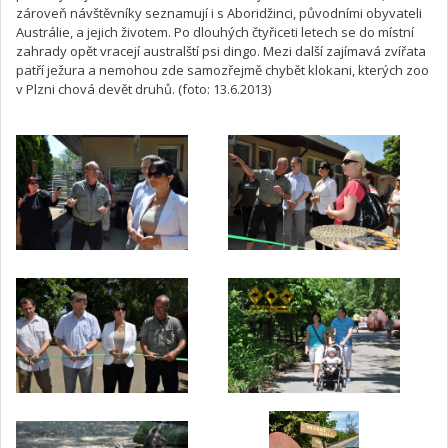
zároveň návštěvníky seznamují i s Aboridžinci, původními obyvateli
Austrálie, a jejich životem. Po dlouhých čtyřiceti letech se do místní
zahrady opět vracejí australští psi dingo. Mezi další zajímavá zvířata
patří ježura a nemohou zde samozřejmě chybět klokani, kterých zoo
v Plzni chová devět druhů. (foto: 13.6.2013)