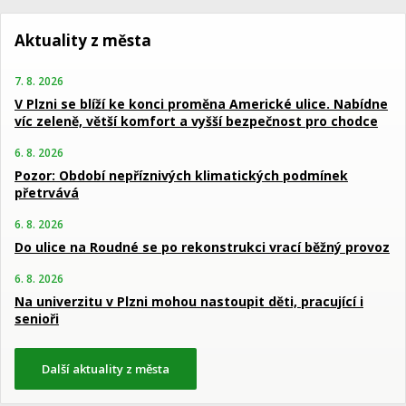
Aktuality z města
7. 8. 2026
V Plzni se blíží ke konci proměna Americké ulice. Nabídne
víc zeleně, větší komfort a vyšší bezpečnost pro chodce
6. 8. 2026
Pozor: Období nepříznivých klimatických podmínek
přetrvává
6. 8. 2026
Do ulice na Roudné se po rekonstrukci vrací běžný provoz
6. 8. 2026
Na univerzitu v Plzni mohou nastoupit děti, pracující i
senioři
Další aktuality z města