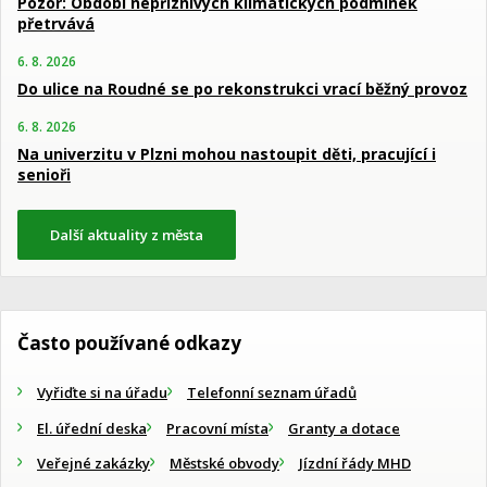
Pozor: Období nepříznivých klimatických podmínek
přetrvává
6. 8. 2026
Do ulice na Roudné se po rekonstrukci vrací běžný provoz
6. 8. 2026
Na univerzitu v Plzni mohou nastoupit děti, pracující i
senioři
Další aktuality z města
Často používané odkazy
Vyřiďte si na úřadu
Telefonní seznam úřadů
El. úřední deska
Pracovní místa
Granty a dotace
Veřejné zakázky
Městské obvody
Jízdní řády MHD