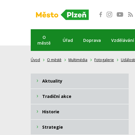
Přeskočit
na
obsah
O
Úřad
Doprava
Vzdělávání
městě
Úvod
O městě
Multimédia
Fotogalerie
Událost
Aktuality
Tradiční akce
Historie
Strategie