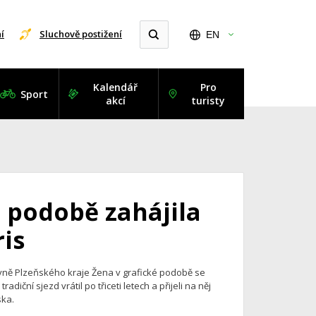
í
Sluchově postižení
EN
Kalendář
Pro
Sport
akcí
turisty
é podobě zahájila
ris
hovně Plzeňského kraje Žena v grafické podobě se
diční sjezd vrátil po třiceti letech a přijeli na něj
ska.