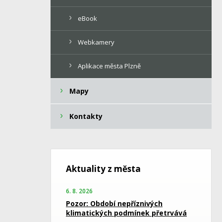
eBook
Webkamery
Aplikace města Plzně
Mapy
Kontakty
Aktuality z města
6. 8. 2026
Pozor: Období nepříznivých
klimatických podmínek přetrvává