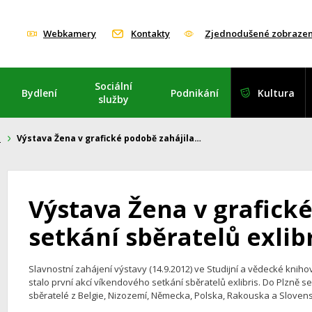
Webkamery
Kontakty
Zjednodušené zobrazen
Sociální
Bydlení
Podnikání
Kultura
služby
i
Výstava Žena v grafické podobě zahájila…
Výstava Žena v grafick
setkání sběratelů exlib
Slavnostní zahájení výstavy (14.9.2012) ve Studijní a vědecké kni
stalo první akcí víkendového setkání sběratelů exlibris. Do Plzně se tra
sběratelé z Belgie, Nizozemí, Německa, Polska, Rakouska a Sloven