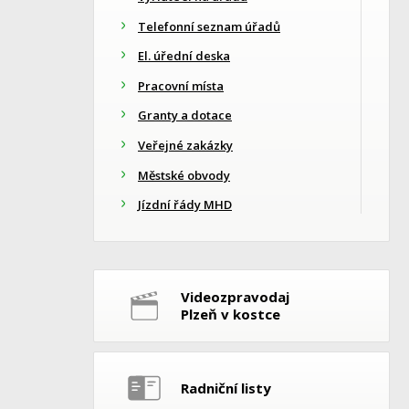
Telefonní seznam úřadů
El. úřední deska
Pracovní místa
Granty a dotace
Veřejné zakázky
Městské obvody
Jízdní řády MHD
Videozpravodaj
Plzeň v kostce
Radniční listy