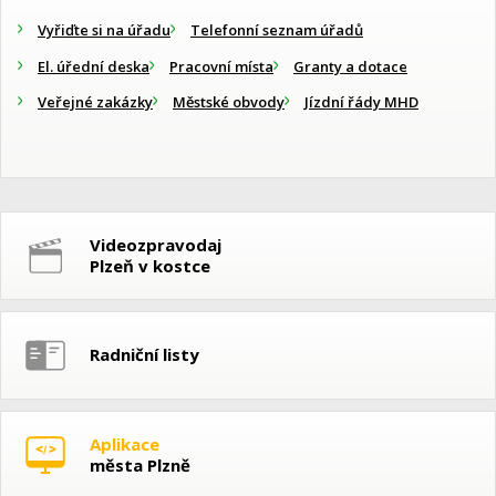
Vyřiďte si na úřadu
Telefonní seznam úřadů
El. úřední deska
Pracovní místa
Granty a dotace
Veřejné zakázky
Městské obvody
Jízdní řády MHD
Videozpravodaj
Plzeň v kostce
Radniční listy
Aplikace
města Plzně