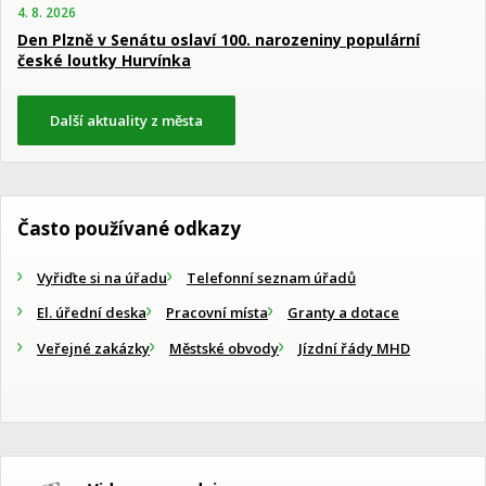
4. 8. 2026
Den Plzně v Senátu oslaví 100. narozeniny populární
české loutky Hurvínka
Další aktuality z města
Často používané odkazy
Vyřiďte si na úřadu
Telefonní seznam úřadů
El. úřední deska
Pracovní místa
Granty a dotace
Veřejné zakázky
Městské obvody
Jízdní řády MHD