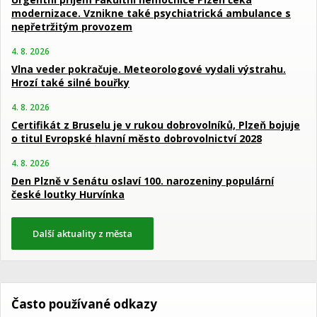
modernizace. Vznikne také psychiatrická ambulance s
nepřetržitým provozem
4. 8. 2026
Vlna veder pokračuje. Meteorologové vydali výstrahu.
Hrozí také silné bouřky
4. 8. 2026
Certifikát z Bruselu je v rukou dobrovolníků, Plzeň bojuje
o titul Evropské hlavní město dobrovolnictví 2028
4. 8. 2026
Den Plzně v Senátu oslaví 100. narozeniny populární
české loutky Hurvínka
Další aktuality z města
Často používané odkazy