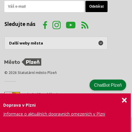
Sledujte nás
© 2026 Statutární město Plzeň
ChatBot Plzeň
náměstí Republiky 1
301 00 Plzeň
Doprava v Plzni
Tel.: +420 378 031 111
E-mail:
posta@plzen.eu
Informace o aktuálních dopravních omezeních v Plzni
Mapa
Prohlášení
Právní
Správa webu
Certifikace
stránek
o přístupnosti
ujednání
města Plzně
ISO