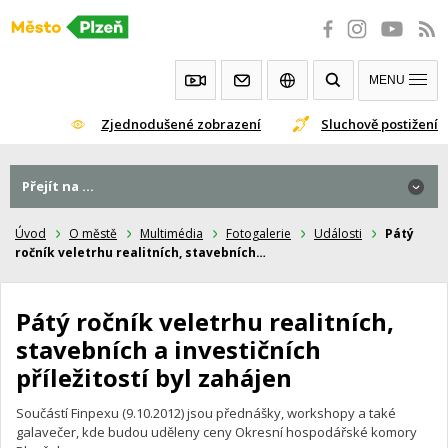
Přeskočit
na
obsah
MENU
Zjednodušené zobrazení
Sluchově postižení
Přejít na ...
Přejít na ...
Úvod
O městě
Multimédia
Fotogalerie
Události
Pátý
ročník veletrhu realitních, stavebních…
Pátý ročník veletrhu realitních,
stavebních a investičních
příležitostí byl zahájen
Součástí Finpexu (9.10.2012) jsou přednášky, workshopy a také
galavečer, kde budou uděleny ceny Okresní hospodářské komory