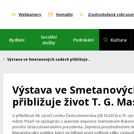
Webkamery
Kontakty
Zjednodušené zobrazen
Sociální
Bydlení
Podnikání
Kultura
služby
i
Výstava ve Smetanových sadech přibližuje…
Výstava ve Smetanovýc
přibližuje život T. G. M
U příležitosti 94. výročí vzniku Československa (28.10.2012) a 75.
město Plzeň ve spolupráci s autorem expozice Stanislavem Bukovský
prvního československého prezidenta. Zejména prostřednictvím d
Masaryka jako politika, který se během první světové války zaslou