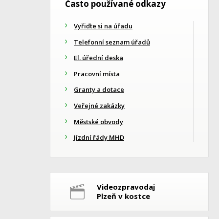
Často používané odkazy
Vyřiďte si na úřadu
Telefonní seznam úřadů
El. úřední deska
Pracovní místa
Granty a dotace
Veřejné zakázky
Městské obvody
Jízdní řády MHD
Videozpravodaj
Plzeň v kostce