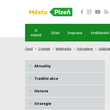
Přeskočit
na
obsah
O
Úřad
Doprava
Vzdělávání
městě
Úvod
O městě
Multimédia
Fotogalerie
Událost
Aktuality
Tradiční akce
Historie
Strategie