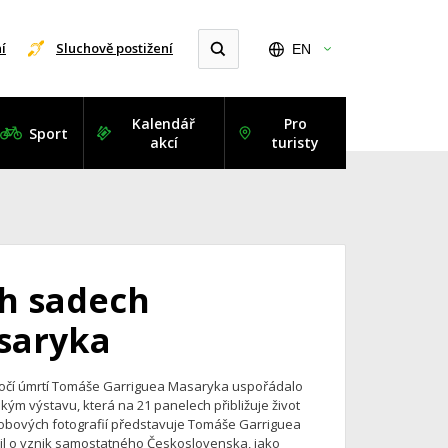
í
Sluchově postižení
EN
Kalendář
Pro
Sport
akcí
turisty
h sadech
asaryka
 výročí úmrtí Tomáše Garriguea Masaryka uspořádalo
m výstavu, která na 21 panelech přibližuje život
obových fotografií představuje Tomáše Garriguea
žil o vznik samostatného Československa, jako