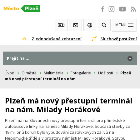
Přeskočit
na
obsah
MENU
Zjednodušené zobrazení
Sluchově postižení
Přejít na ...
Přejít na ...
Úvod
O městě
Multimédia
Fotogalerie
Události
Plzeň
má nový přestupní terminál na nám.…
Plzeň má nový přestupní terminál
na nám. Milady Horákové
Plzeň má na Slovanech nový přestupní terminál pro příměstské
autobusové linky na náměstí Milady Horákové. Součástí stavby za
19 milionů korun bylo vybudování zastávkových zálivů na
Nepomucké třídě a v prostoru náměstí Milady Horákové. Stavbu