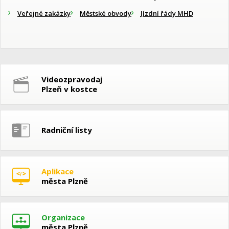
Veřejné zakázky
Městské obvody
Jízdní řády MHD
Videozpravodaj
Plzeň v kostce
Radniční listy
Aplikace
města Plzně
Organizace
města Plzně