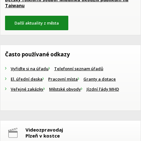
Taiwanu
Další aktuality z města
Často používané odkazy
Vyřiďte si na úřadu
Telefonní seznam úřadů
El. úřední deska
Pracovní místa
Granty a dotace
Veřejné zakázky
Městské obvody
Jízdní řády MHD
Videozpravodaj
Plzeň v kostce