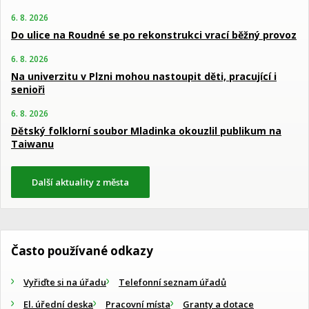
6. 8. 2026
Do ulice na Roudné se po rekonstrukci vrací běžný provoz
6. 8. 2026
Na univerzitu v Plzni mohou nastoupit děti, pracující i
senioři
6. 8. 2026
Dětský folklorní soubor Mladinka okouzlil publikum na
Taiwanu
Další aktuality z města
Často používané odkazy
Vyřiďte si na úřadu
Telefonní seznam úřadů
El. úřední deska
Pracovní místa
Granty a dotace