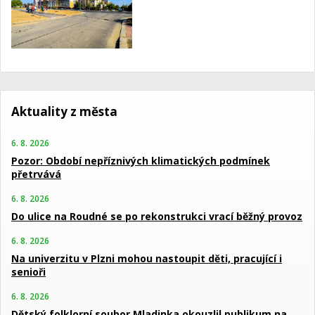
Aktuality z města
6. 8. 2026
Pozor: Období nepříznivých klimatických podmínek
přetrvává
6. 8. 2026
Do ulice na Roudné se po rekonstrukci vrací běžný provoz
6. 8. 2026
Na univerzitu v Plzni mohou nastoupit děti, pracující i
senioři
6. 8. 2026
Dětský folklorní soubor Mladinka okouzlil publikum na