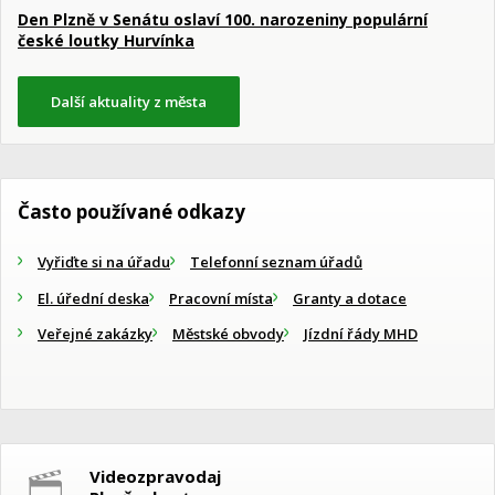
Den Plzně v Senátu oslaví 100. narozeniny populární
české loutky Hurvínka
Další aktuality z města
Často používané odkazy
Vyřiďte si na úřadu
Telefonní seznam úřadů
El. úřední deska
Pracovní místa
Granty a dotace
Veřejné zakázky
Městské obvody
Jízdní řády MHD
Videozpravodaj