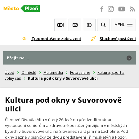
Přeskočit
na
obsah
MENU
Zjednodušené zobrazení
Sluchově postižení
Přejít na ...
Přejít na ...
Úvod
O městě
Multimédia
Fotogalerie
Kultura, sport a
volný čas
Kultura pod okny v Suvorovově ulici
Kultura pod okny v Suvorovově
ulici
Členové Divadla Alfa v úterý 26. května předvedli hudební
vystoupení seniorům a zdravotně postiženým žijícím v městských
bytech v Suvorovově ulici na Slovanech a U jam na Lochotíně. Pod
okny zazněly písničky ze dvou představení Tři mušketýři a Pozor,