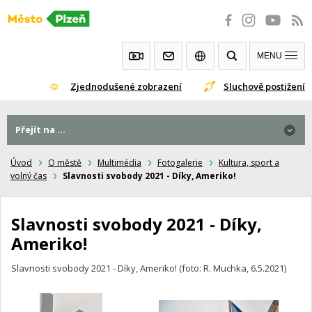
Přeskočit
na
obsah
MENU
Zjednodušené zobrazení
Sluchově postižení
Přejít na ...
Přejít na ...
Úvod
O městě
Multimédia
Fotogalerie
Kultura, sport a
volný čas
Slavnosti svobody 2021 - Díky, Ameriko!
Slavnosti svobody 2021 - Díky,
Ameriko!
Slavnosti svobody 2021 - Díky, Ameriko! (foto: R. Muchka, 6.5.2021)