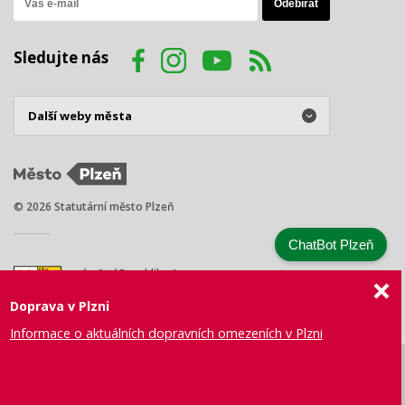
Sledujte nás
© 2026 Statutární město Plzeň
ChatBot Plzeň
náměstí Republiky 1
301 00 Plzeň
Doprava v Plzni
Tel.: +420 378 031 111
E-mail:
posta@plzen.eu
Informace o aktuálních dopravních omezeních v Plzni
Mapa
Prohlášení
Právní
Správa webu
Certifikace
stránek
o přístupnosti
ujednání
města Plzně
ISO