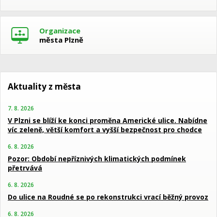
Organizace
města Plzně
Aktuality z města
7. 8. 2026
V Plzni se blíží ke konci proměna Americké ulice. Nabídne
víc zeleně, větší komfort a vyšší bezpečnost pro chodce
6. 8. 2026
Pozor: Období nepříznivých klimatických podmínek
přetrvává
6. 8. 2026
Do ulice na Roudné se po rekonstrukci vrací běžný provoz
6. 8. 2026