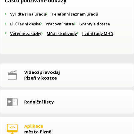
Často používané odkazy
Vyřiďte si na úřadu
Telefonní seznam úřadů
El. úřední deska
Pracovní místa
Granty a dotace
Veřejné zakázky
Městské obvody
Jízdní řády MHD
Videozpravodaj
Plzeň v kostce
Radniční listy
Aplikace
města Plzně