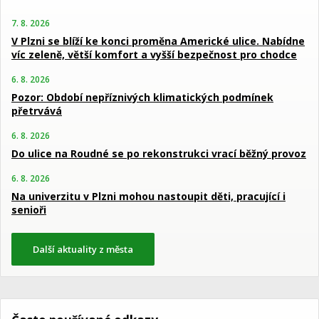
7. 8. 2026
V Plzni se blíží ke konci proměna Americké ulice. Nabídne
víc zeleně, větší komfort a vyšší bezpečnost pro chodce
6. 8. 2026
Pozor: Období nepříznivých klimatických podmínek
přetrvává
6. 8. 2026
Do ulice na Roudné se po rekonstrukci vrací běžný provoz
6. 8. 2026
Na univerzitu v Plzni mohou nastoupit děti, pracující i
senioři
Další aktuality z města