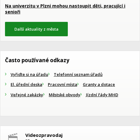
Na univerzitu v Plzni mohou nastoupit děti, pracující i
senioři
Další aktuality z města
Často používané odkazy
Vyřiďte si na úřadu
Telefonní seznam úřadů
El. úřední deska
Pracovní místa
Granty a dotace
Veřejné zakázky
Městské obvody
Jízdní řády MHD
Videozpravodaj