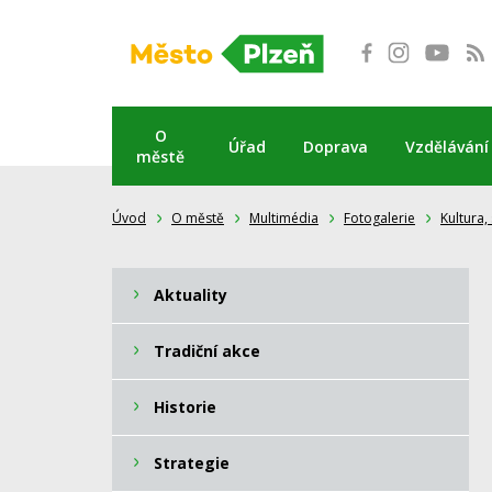
Přeskočit
na
obsah
O
Úřad
Doprava
Vzdělávání
městě
Úvod
O městě
Multimédia
Fotogalerie
Kultura,
Aktuality
Tradiční akce
Historie
Strategie