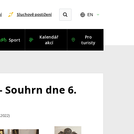
í
Sluchově postižení
EN
Kalendář
Pro
Sport
akcí
turisty
- Souhrn dne 6.
.2022)