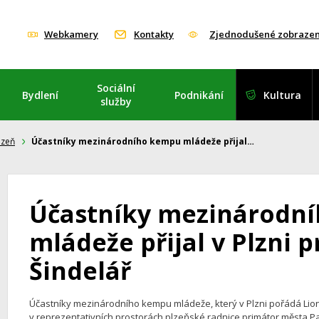
Webkamery
Kontakty
Zjednodušené zobrazen
Sociální
Bydlení
Podnikání
Kultura
služby
lzeň
Účastníky mezinárodního kempu mládeže přijal…
Účastníky mezinárodn
mládeže přijal v Plzni 
Šindelář
Účastníky mezinárodního kempu mládeže, který v Plzni pořádá Lions 
v reprezentativních prostorách plzeňské radnice primátor města Pav