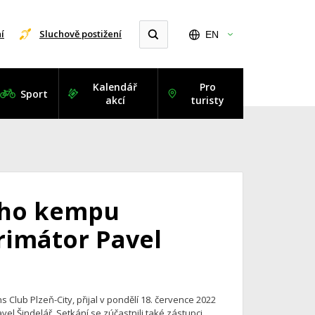
í
Sluchově postižení
EN
Kalendář
Pro
Sport
akcí
turisty
ího kempu
primátor Pavel
Club Plzeň-City, přijal v pondělí 18. července 2022
el Šindelář. Setkání se zúčastnili také zástupci