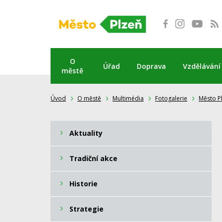
Přeskočit
na
obsah
O
Úřad
Doprava
Vzdělávání
městě
Úvod
O městě
Multimédia
Fotogalerie
Město P
Aktuality
Tradiční akce
Historie
Strategie