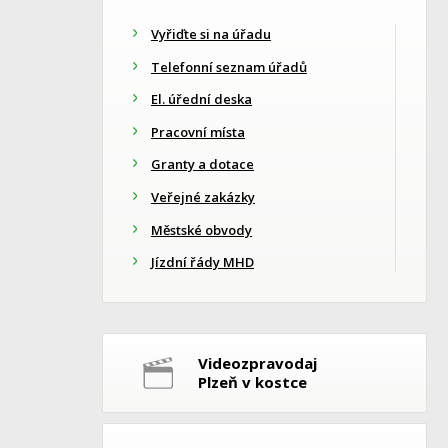
Vyřiďte si na úřadu
Telefonní seznam úřadů
El. úřední deska
Pracovní místa
Granty a dotace
Veřejné zakázky
Městské obvody
Jízdní řády MHD
Videozpravodaj
Plzeň v kostce