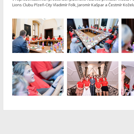
Lions Clubu Plzeň-City Vladimír Folk, Jaromír Kašpar a Čestmír Koželu