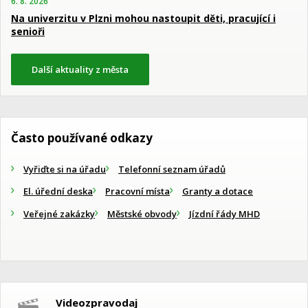
6. 8. 2026
Na univerzitu v Plzni mohou nastoupit děti, pracující i
senioři
Další aktuality z města
Často používané odkazy
Vyřiďte si na úřadu
Telefonní seznam úřadů
El. úřední deska
Pracovní místa
Granty a dotace
Veřejné zakázky
Městské obvody
Jízdní řády MHD
Videozpravodaj