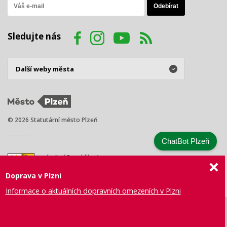
Sledujte nás
© 2026 Statutární město Plzeň
ChatBot Plzeň
náměstí Republiky 1
301 00 Plzeň
Doprava v Plzni
Tel.: +420 378 031 111
E-mail:
posta@plzen.eu
Informace o aktuálních dopravních omezeních v Plzni
Mapa
Prohlášení
Právní
Správa webu
Certifikace
stránek
o přístupnosti
ujednání
města Plzně
ISO