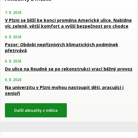
7. 8. 2026
V Plzni se blíží ke konci proměna Americké ulice. Nabídne
víc zeleně, větší komfort a vyšší bezpečnost pro chodce
6. 8. 2026
Pozor: Období nepříznivých klimatických podmínek
přetrvává
6. 8. 2026
Do ulice na Roudné se po rekonstrukci vrací běžný provoz
6. 8. 2026
Na univerzitu v Plzni mohou nastoupit děti, pracující i
senioři
Další aktuality z města