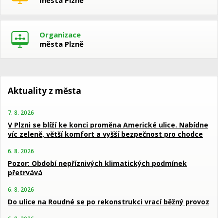
Organizace
města Plzně
Aktuality z města
7. 8. 2026
V Plzni se blíží ke konci proměna Americké ulice. Nabídne
víc zeleně, větší komfort a vyšší bezpečnost pro chodce
6. 8. 2026
Pozor: Období nepříznivých klimatických podmínek
přetrvává
6. 8. 2026
Do ulice na Roudné se po rekonstrukci vrací běžný provoz