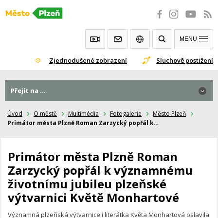
Přeskočit
na
obsah
MENU
Zjednodušené zobrazení
Sluchově postižení
Přejít na ...
Přejít na ...
Úvod
O městě
Multimédia
Fotogalerie
Město Plzeň
Primátor města Plzně Roman Zarzycký popřál k…
Primátor města Plzně Roman
Zarzycký popřál k významnému
životnímu jubileu plzeňské
výtvarnici Květě Monhartové
Významná plzeňská výtvarnice i literátka Květa Monhartová oslavila