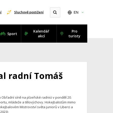
í
Sluchově postižení
EN
Kalendář
Pro
Sport
akcí
turisty
jal radní Tomáš
 Obřadní síně na plzeňské radnici v pondělí 20.
portu, mládeže a tělovýchovy. Hokejbalistům mimo
kejbalovém Mistrovství světa juniorů v Liberci a
.2023)