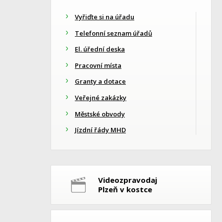
Vyřiďte si na úřadu
Telefonní seznam úřadů
El. úřední deska
Pracovní místa
Granty a dotace
Veřejné zakázky
Městské obvody
Jízdní řády MHD
Videozpravodaj
Plzeň v kostce