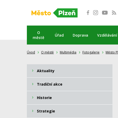
Přeskočit
na
obsah
O
Úřad
Doprava
Vzdělávání
městě
Úvod
O městě
Multimédia
Fotogalerie
Město P
Aktuality
Tradiční akce
Historie
Strategie