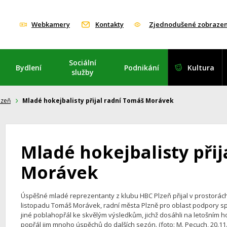
Webkamery
Kontakty
Zjednodušené zobrazen
Sociální
Bydlení
Podnikání
Kultura
služby
lzeň
Mladé hokejbalisty přijal radní Tomáš Morávek
Mladé hokejbalisty při
Morávek
Úspěšné mladé reprezentanty z klubu HBC Plzeň přijal v prostorách
listopadu Tomáš Morávek, radní města Plzně pro oblast podpory s
jiné poblahopřál ke skvělým výsledkům, jichž dosáhli na letošním ho
popřál jim mnoho úspěchů do dalších sezón. (foto: M. Pecuch, 20.11