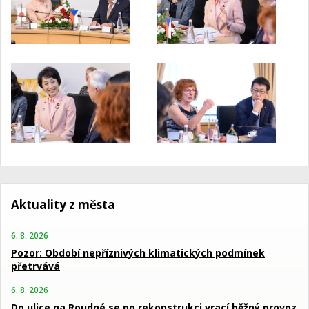
Aktuality z města
6. 8. 2026
Pozor: Období nepříznivých klimatických podmínek
přetrvává
6. 8. 2026
Do ulice na Roudné se po rekonstrukci vrací běžný provoz