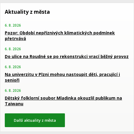
Aktuality z města
6. 8. 2026
Pozor: Období nepříznivých klimatických podmínek
přetrvává
6. 8. 2026
Do ulice na Roudné se po rekonstrukci vrací běžný provoz
6. 8. 2026
Na univerzitu v Plzni mohou nastoupit děti, pracující i
senioři
6. 8. 2026
Dětský folklorní soubor Mladinka okouzlil publikum na
Taiwanu
Další aktuality z města