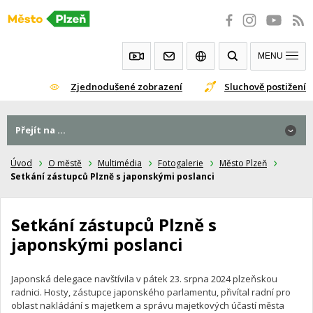
Přeskočit
na
obsah
MENU
Zjednodušené zobrazení
Sluchově postižení
Přejít na ...
Přejít na ...
Úvod
O městě
Multimédia
Fotogalerie
Město Plzeň
Setkání zástupců Plzně s japonskými poslanci
Setkání zástupců Plzně s
japonskými poslanci
Japonská delegace navštívila v pátek 23. srpna 2024 plzeňskou
radnici. Hosty, zástupce japonského parlamentu, přivítal radní pro
oblast nakládání s majetkem a správu majetkových účastí města