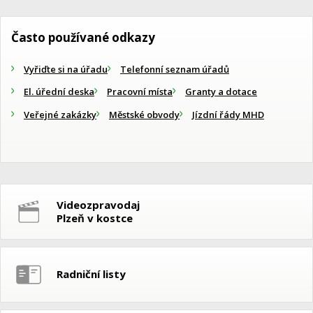
Často používané odkazy
Vyřiďte si na úřadu
Telefonní seznam úřadů
El. úřední deska
Pracovní místa
Granty a dotace
Veřejné zakázky
Městské obvody
Jízdní řády MHD
Videozpravodaj
Plzeň v kostce
Radniční listy