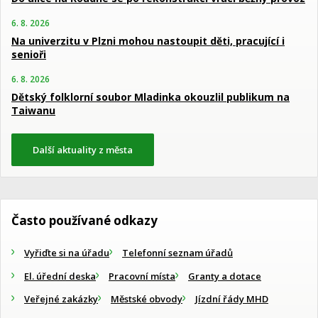
6. 8. 2026
Na univerzitu v Plzni mohou nastoupit děti, pracující i
senioři
6. 8. 2026
Dětský folklorní soubor Mladinka okouzlil publikum na
Taiwanu
Další aktuality z města
Často používané odkazy
Vyřiďte si na úřadu
Telefonní seznam úřadů
El. úřední deska
Pracovní místa
Granty a dotace
Veřejné zakázky
Městské obvody
Jízdní řády MHD