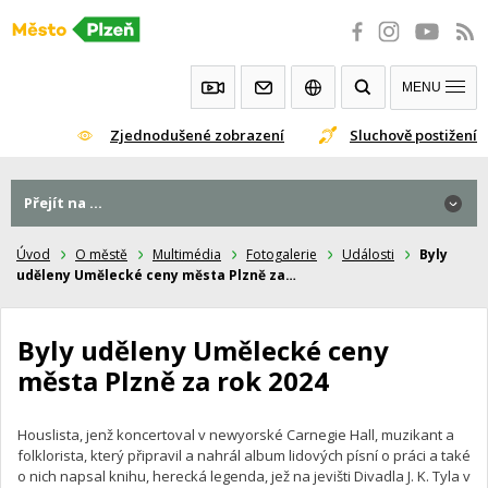
Přeskočit
na
obsah
MENU
Zjednodušené zobrazení
Sluchově postižení
Přejít na ...
Přejít na ...
Úvod
O městě
Multimédia
Fotogalerie
Události
Byly
uděleny Umělecké ceny města Plzně za…
Byly uděleny Umělecké ceny
města Plzně za rok 2024
Houslista, jenž koncertoval v newyorské Carnegie Hall, muzikant a
folklorista, který připravil a nahrál album lidových písní o práci a také
o nich napsal knihu, herecká legenda, jež na jevišti Divadla J. K. Tyla v