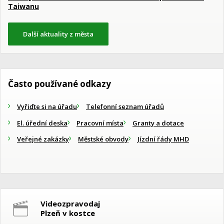
Taiwanu
Další aktuality z města
Často používané odkazy
Vyřiďte si na úřadu
Telefonní seznam úřadů
El. úřední deska
Pracovní místa
Granty a dotace
Veřejné zakázky
Městské obvody
Jízdní řády MHD
Videozpravodaj
Plzeň v kostce