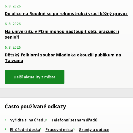
6. 8. 2026
Do ulice na Roudné se po rekonstrukci vrací běžný provoz
6. 8. 2026
Na univerzitu v Plzni mohou nastoupit děti, pracující i
senioři
6. 8. 2026
Dětský folklorní soubor Mladinka okouzlil publikum na
Taiwanu
Další aktuality z města
Často používané odkazy
Vyřiďte si na úřadu
Telefonní seznam úřadů
El. úřední deska
Pracovní místa
Granty a dotace