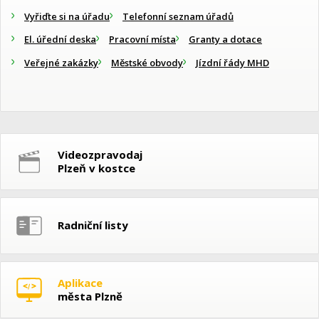
Vyřiďte si na úřadu
Telefonní seznam úřadů
El. úřední deska
Pracovní místa
Granty a dotace
Veřejné zakázky
Městské obvody
Jízdní řády MHD
Videozpravodaj
Plzeň v kostce
Radniční listy
Aplikace
města Plzně