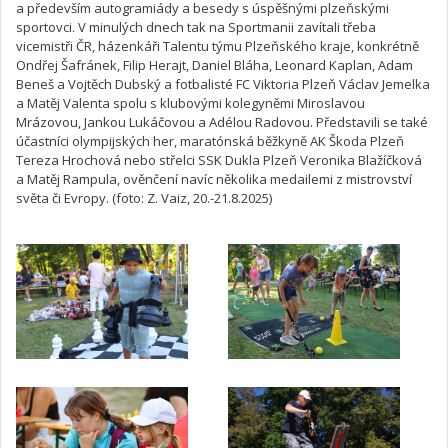
a především autogramiády a besedy s úspěšnými plzeňskými
sportovci. V minulých dnech tak na Sportmanii zavítali třeba
vicemistři ČR, házenkáři Talentu týmu Plzeňského kraje, konkrétně
Ondřej Šafránek, Filip Herajt, Daniel Bláha, Leonard Kaplan, Adam
Beneš a Vojtěch Dubský a fotbalisté FC Viktoria Plzeň Václav Jemelka
a Matěj Valenta spolu s klubovými kolegyněmi Miroslavou
Mrázovou, Jankou Lukáčovou a Adélou Radovou. Představili se také
účastníci olympijských her, maratónská běžkyně AK Škoda Plzeň
Tereza Hrochová nebo střelci SSK Dukla Plzeň Veronika Blažíčková
a Matěj Rampula, ověnčení navíc několika medailemi z mistrovství
světa či Evropy. (foto: Z. Vaiz, 20.-21.8.2025)