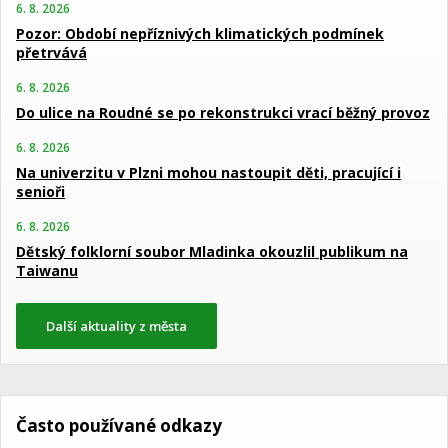
6. 8. 2026
Pozor: Období nepříznivých klimatických podmínek
přetrvává
6. 8. 2026
Do ulice na Roudné se po rekonstrukci vrací běžný provoz
6. 8. 2026
Na univerzitu v Plzni mohou nastoupit děti, pracující i
senioři
6. 8. 2026
Dětský folklorní soubor Mladinka okouzlil publikum na
Taiwanu
Další aktuality z města
Často používané odkazy