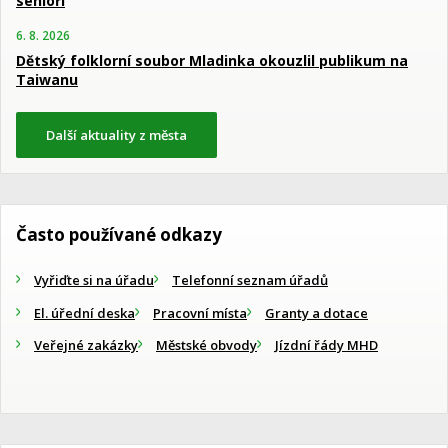
senioři
6. 8. 2026
Dětský folklorní soubor Mladinka okouzlil publikum na
Taiwanu
Další aktuality z města
Často používané odkazy
Vyřiďte si na úřadu
Telefonní seznam úřadů
El. úřední deska
Pracovní místa
Granty a dotace
Veřejné zakázky
Městské obvody
Jízdní řády MHD