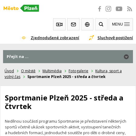
Přeskočit
na
obsah
MENU
Zjednodušené zobrazení
Sluchově postižení
Přejít na ...
Přejít na ...
Úvod
O městě
Multimédia
Fotogalerie
Kultura, sport a
volný čas
Sportmanie Plzeň 2025 - středa a čtvrtek
Sportmanie Plzeň 2025 - středa a
čtvrtek
Nedílnou součástí programu Sportmanie je představení některých
sportů včetně ukázek sportovních aktivit, vystoupení tanečních
a hudebních formací, jednoduché soutěže pro děti o drobné ceny,