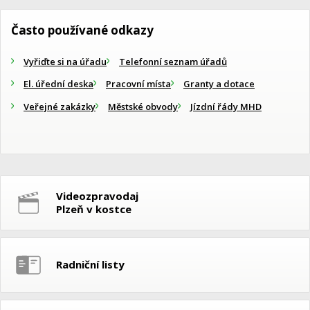
Často používané odkazy
Vyřiďte si na úřadu
Telefonní seznam úřadů
El. úřední deska
Pracovní místa
Granty a dotace
Veřejné zakázky
Městské obvody
Jízdní řády MHD
Videozpravodaj
Plzeň v kostce
Radniční listy