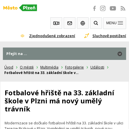
Přeskočit
na
obsah
MENU
Zjednodušené zobrazení
Sluchově postižení
Přejít na ...
Přejít na ...
Úvod
O městě
Multimédia
Fotogalerie
Události
Fotbalové hřiště na 33. základní škole v…
Fotbalové hřiště na 33. základní
škole v Plzni má nový umělý
trávník
Modernizace se dočkalo fotbalové hřiště na 33. základní škole v ulici
Terezie Brzkové v Plzni. Vyměněný je umělý trávník, nové jsou