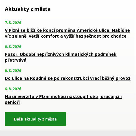
Aktuality z města
7. 8. 2026
V Plzni se blíží ke konci proměna Americké ulice. Nabídne
víc zeleně, větší komfort a vyšší bezpečnost pro chodce
6. 8. 2026
Pozor: Období nepříznivých klimatických podmínek
přetrvává
6. 8. 2026
Do ulice na Roudné se po rekonstrukci vrací běžný provoz
6. 8. 2026
Na univerzitu v Plzni mohou nastoupit děti, pracující i
senioři
Další aktuality z města