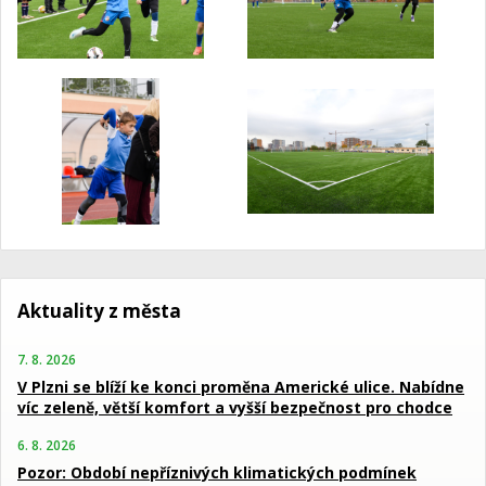
Aktuality z města
7. 8. 2026
V Plzni se blíží ke konci proměna Americké ulice. Nabídne
víc zeleně, větší komfort a vyšší bezpečnost pro chodce
6. 8. 2026
Pozor: Období nepříznivých klimatických podmínek