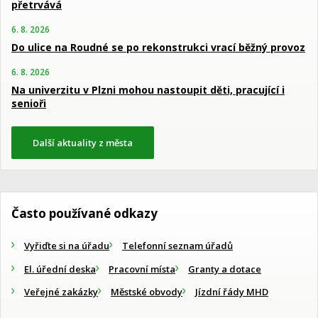
přetrvává
6. 8. 2026
Do ulice na Roudné se po rekonstrukci vrací běžný provoz
6. 8. 2026
Na univerzitu v Plzni mohou nastoupit děti, pracující i
senioři
Další aktuality z města
Často používané odkazy
Vyřiďte si na úřadu
Telefonní seznam úřadů
El. úřední deska
Pracovní místa
Granty a dotace
Veřejné zakázky
Městské obvody
Jízdní řády MHD