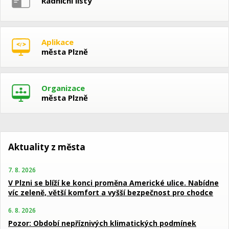
Radniční listy
Aplikace
města Plzně
Organizace
města Plzně
Aktuality z města
7. 8. 2026
V Plzni se blíží ke konci proměna Americké ulice. Nabídne
víc zeleně, větší komfort a vyšší bezpečnost pro chodce
6. 8. 2026
Pozor: Období nepříznivých klimatických podmínek