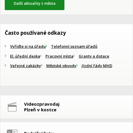
Další aktuality z města
Často používané odkazy
Vyřiďte si na úřadu
Telefonní seznam úřadů
El. úřední deska
Pracovní místa
Granty a dotace
Veřejné zakázky
Městské obvody
Jízdní řády MHD
Videozpravodaj
Plzeň v kostce