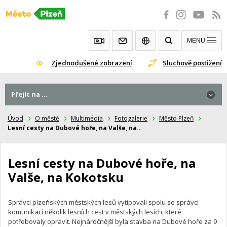
Přeskočit
na
obsah
MENU
Zjednodušené zobrazení
Sluchově postižení
Přejít na ...
Přejít na ...
Úvod
O městě
Multimédia
Fotogalerie
Město Plzeň
Lesní cesty na Dubové hoře, na Valše, na…
Lesní cesty na Dubové hoře, na
Valše, na Kokotsku
Správci plzeňských městských lesů vytipovali spolu se správci
komunikací několik lesních cest v městských lesích, které
potřebovaly opravit. Nejnáročnější byla stavba na Dubové hoře za 9