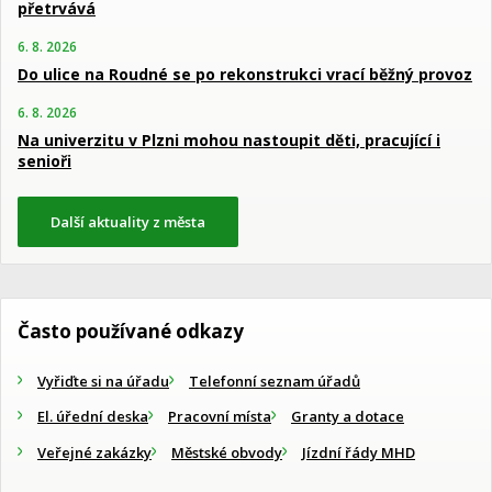
přetrvává
6. 8. 2026
Do ulice na Roudné se po rekonstrukci vrací běžný provoz
6. 8. 2026
Na univerzitu v Plzni mohou nastoupit děti, pracující i
senioři
Další aktuality z města
Často používané odkazy
Vyřiďte si na úřadu
Telefonní seznam úřadů
El. úřední deska
Pracovní místa
Granty a dotace
Veřejné zakázky
Městské obvody
Jízdní řády MHD