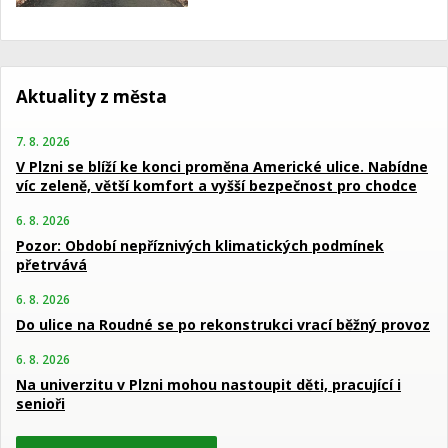
Aktuality z města
7. 8. 2026
V Plzni se blíží ke konci proměna Americké ulice. Nabídne
víc zeleně, větší komfort a vyšší bezpečnost pro chodce
6. 8. 2026
Pozor: Období nepříznivých klimatických podmínek
přetrvává
6. 8. 2026
Do ulice na Roudné se po rekonstrukci vrací běžný provoz
6. 8. 2026
Na univerzitu v Plzni mohou nastoupit děti, pracující i
senioři