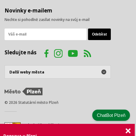
Novinky e-mailem
Nechte si pohodlně zasílat novinky na svůj e-mail
Sledujte nás
© 2026 Statutární město Plzeň
ChatBot Plzeň
náměstí Republiky 1
301 00 Plzeň
Doprava v Plzni
Tel.: +420 378 031 111