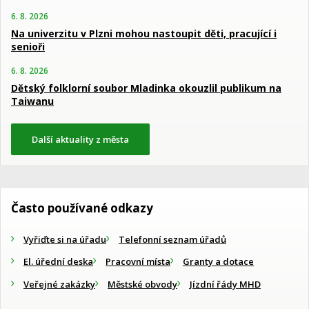
6. 8. 2026
Na univerzitu v Plzni mohou nastoupit děti, pracující i
senioři
6. 8. 2026
Dětský folklorní soubor Mladinka okouzlil publikum na
Taiwanu
Další aktuality z města
Často používané odkazy
Vyřiďte si na úřadu
Telefonní seznam úřadů
El. úřední deska
Pracovní místa
Granty a dotace
Veřejné zakázky
Městské obvody
Jízdní řády MHD