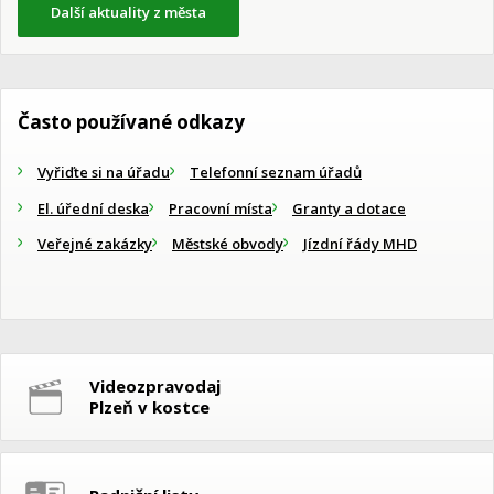
Další aktuality z města
Často používané odkazy
Vyřiďte si na úřadu
Telefonní seznam úřadů
El. úřední deska
Pracovní místa
Granty a dotace
Veřejné zakázky
Městské obvody
Jízdní řády MHD
Videozpravodaj
Plzeň v kostce