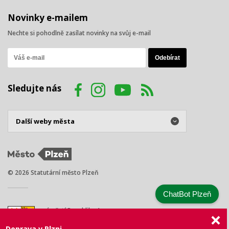
Novinky e-mailem
Nechte si pohodlně zasílat novinky na svůj e-mail
Sledujte nás
© 2026 Statutární město Plzeň
ChatBot Plzeň
náměstí Republiky 1
301 00 Plzeň
Doprava v Plzni
Tel.: +420 378 031 111