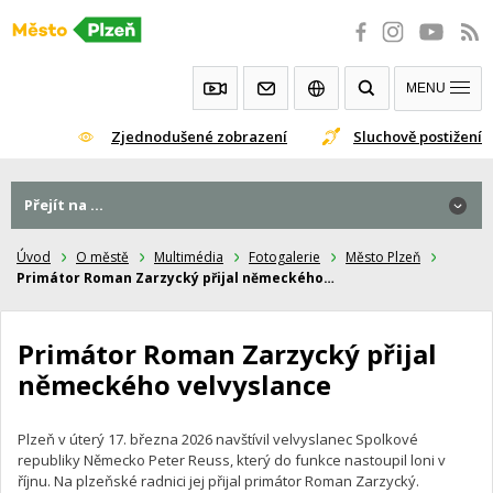
Přeskočit
na
obsah
MENU
Zjednodušené zobrazení
Sluchově postižení
Přejít na ...
Přejít na ...
Úvod
O městě
Multimédia
Fotogalerie
Město Plzeň
Primátor Roman Zarzycký přijal německého…
Primátor Roman Zarzycký přijal
německého velvyslance
Plzeň v úterý 17. března 2026 navštívil velvyslanec Spolkové
republiky Německo Peter Reuss, který do funkce nastoupil loni v
říjnu. Na plzeňské radnici jej přijal primátor Roman Zarzycký.