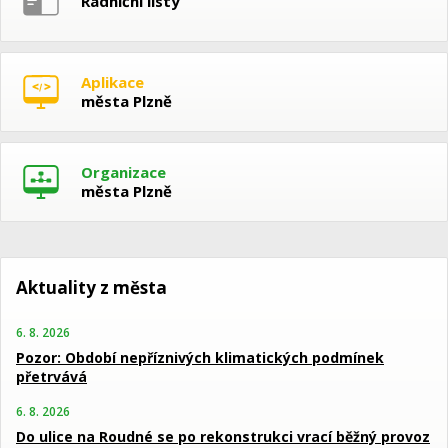
Radniční listy
Aplikace
města Plzně
Organizace
města Plzně
Aktuality z města
6. 8. 2026
Pozor: Období nepříznivých klimatických podmínek
přetrvává
6. 8. 2026
Do ulice na Roudné se po rekonstrukci vrací běžný provoz