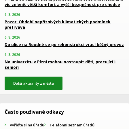
víc zeleně, větší komfort a vyšší bezpečnost pro chodce
6. 8. 2026
Pozor: Období nepříznivých klimatických podmínek
přetrvává
6. 8. 2026
Do ulice na Roudné se po rekonstrukci vrací běžný provoz
6. 8. 2026
Na univerzitu v Plzni mohou nastoupit děti, pracující i
senioři
Další aktuality z města
Často používané odkazy
Vyřiďte si na úřadu
Telefonní seznam úřadů