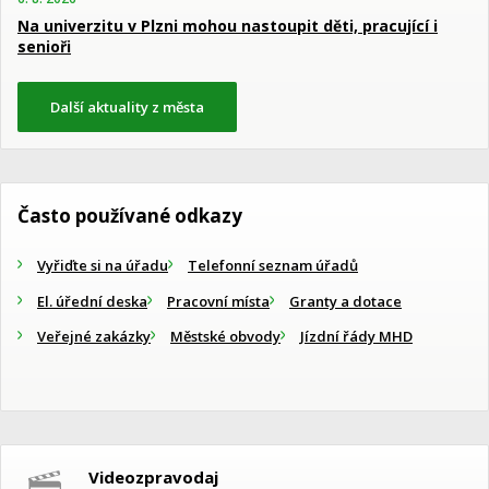
Na univerzitu v Plzni mohou nastoupit děti, pracující i
senioři
Další aktuality z města
Často používané odkazy
Vyřiďte si na úřadu
Telefonní seznam úřadů
El. úřední deska
Pracovní místa
Granty a dotace
Veřejné zakázky
Městské obvody
Jízdní řády MHD
Videozpravodaj