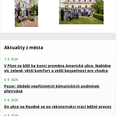
Aktuality z města
7. 8. 2026
V Plzni se blíží ke konci proměna Americké ulice. Nabídne
víc zeleně, větší komfort a vyšší bezpečnost pro chodce
6. 8. 2026
Pozor: Období nepříznivých klimatických podmínek
přetrvává
6. 8. 2026
Do ulice na Roudné se po rekonstrukci vrací běžný provoz
6. 8. 2026