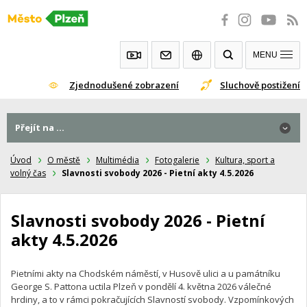
Přeskočit
na
obsah
MENU
Zjednodušené zobrazení
Sluchově postižení
Přejít na ...
Přejít na ...
Úvod
O městě
Multimédia
Fotogalerie
Kultura, sport a
volný čas
Slavnosti svobody 2026 - Pietní akty 4.5.2026
Slavnosti svobody 2026 - Pietní
akty 4.5.2026
Pietními akty na Chodském náměstí, v Husově ulici a u památníku
George S. Pattona uctila Plzeň v pondělí 4. května 2026 válečné
hrdiny, a to v rámci pokračujících Slavností svobody. Vzpomínkových