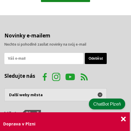
Novinky e-mailem
Nechte si pohodlně zasílat novinky na svůj e-mail
Sledujte nás
ChatBot Plzeň
Doprava v Plzni
© 2026 Statutární město Plzeň