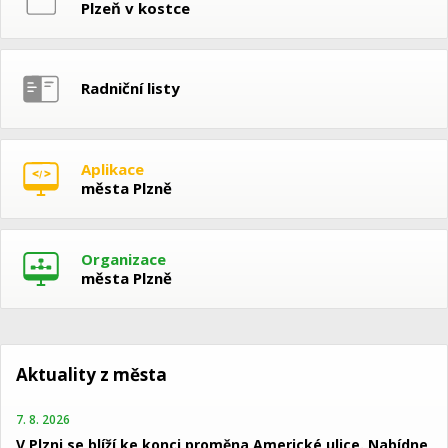
Plzeň v kostce
Radniční listy
Aplikace
města Plzně
Organizace
města Plzně
Aktuality z města
7. 8. 2026
V Plzni se blíží ke konci proměna Americké ulice. Nabídne