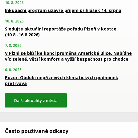
10. 8. 2026
Inkubační program uzavře příjem přihlášek 14. srpna
10. 8. 2026
Sledujte aktuální reportáže pořadu Plzeň v kostce
(10.8.-16.8.2026)
7. 8. 2026
V Plzni se blíží ke konci proměna Americké ulice. Nabídne
víc zeleně, větší komfort a vyšší bezpečnost pro chodce
6. 8. 2026
Pozor: Období nepříznivých klimatických podmínek
přetrvává
Další aktuality z města
Často používané odkazy