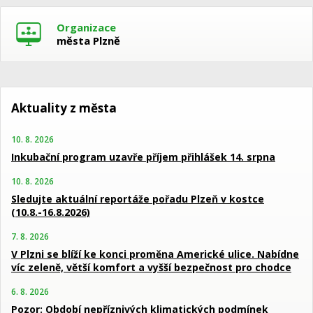
Organizace
města Plzně
Aktuality z města
10. 8. 2026
Inkubační program uzavře příjem přihlášek 14. srpna
10. 8. 2026
Sledujte aktuální reportáže pořadu Plzeň v kostce
(10.8.-16.8.2026)
7. 8. 2026
V Plzni se blíží ke konci proměna Americké ulice. Nabídne
víc zeleně, větší komfort a vyšší bezpečnost pro chodce
6. 8. 2026
Pozor: Období nepříznivých klimatických podmínek