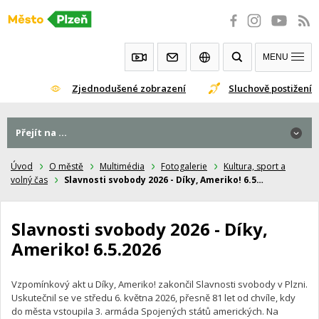
Přeskočit
na
obsah
MENU
Zjednodušené zobrazení
Sluchově postižení
Přejít na ...
Přejít na ...
Úvod
O městě
Multimédia
Fotogalerie
Kultura, sport a
volný čas
Slavnosti svobody 2026 - Díky, Ameriko! 6.5…
Slavnosti svobody 2026 - Díky,
Ameriko! 6.5.2026
Vzpomínkový akt u Díky, Ameriko! zakončil Slavnosti svobody v Plzni.
Uskutečnil se ve středu 6. května 2026, přesně 81 let od chvíle, kdy
do města vstoupila 3. armáda Spojených států amerických. Na