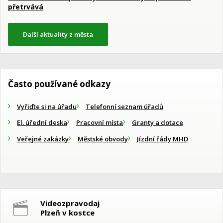
přetrvává
Další aktuality z města
Často používané odkazy
Vyřiďte si na úřadu
Telefonní seznam úřadů
El. úřední deska
Pracovní místa
Granty a dotace
Veřejné zakázky
Městské obvody
Jízdní řády MHD
Videozpravodaj
Plzeň v kostce