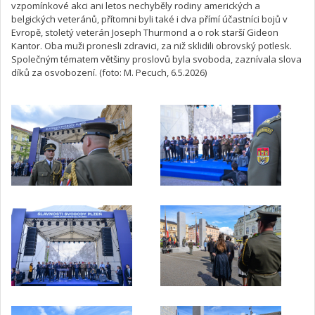
vzpomínkové akci ani letos nechyběly rodiny amerických a
belgických veteránů, přítomni byli také i dva přímí účastníci bojů v
Evropě, stoletý veterán Joseph Thurmond a o rok starší Gideon
Kantor. Oba muži pronesli zdravici, za niž sklidili obrovský potlesk.
Společným tématem většiny proslovů byla svoboda, zaznívala slova
díků za osvobození. (foto: M. Pecuch, 6.5.2026)