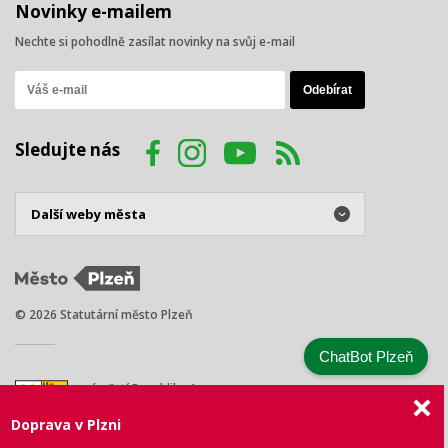
Novinky e-mailem
Nechte si pohodlně zasílat novinky na svůj e-mail
Sledujte nás
© 2026 Statutární město Plzeň
ChatBot Plzeň
náměstí Republiky 1
301 00 Plzeň
Doprava v Plzni
Tel.: +420 378 031 111
E-mail:
posta@plzen.eu