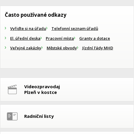
Často používané odkazy
Vyřiďte si na úřadu
Telefonní seznam úřadů
El. úřední deska
Pracovní místa
Granty a dotace
Veřejné zakázky
Městské obvody
Jízdní řády MHD
Videozpravodaj
Plzeň v kostce
Radniční listy