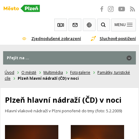
Přeskočit
na
obsah
MENU
Zjednodušené zobrazení
Sluchově postižení
Přejít na ...
Přejít na ...
Úvod
O městě
Multimédia
Fotogalerie
Památky, turistické
cíle
Plzeň hlavní nádraží (ČD) v noci
Plzeň hlavní nádraží (ČD) v noci
Hlavní vlakové nádraží v Plzni ponořené do tmy (foto: 5.2.2009)