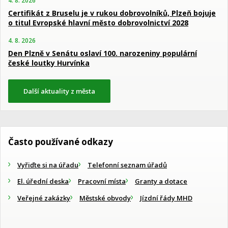
4. 8. 2026
Certifikát z Bruselu je v rukou dobrovolníků, Plzeň bojuje
o titul Evropské hlavní město dobrovolnictví 2028
4. 8. 2026
Den Plzně v Senátu oslaví 100. narozeniny populární
české loutky Hurvínka
Další aktuality z města
Často používané odkazy
Vyřiďte si na úřadu
Telefonní seznam úřadů
El. úřední deska
Pracovní místa
Granty a dotace
Veřejné zakázky
Městské obvody
Jízdní řády MHD