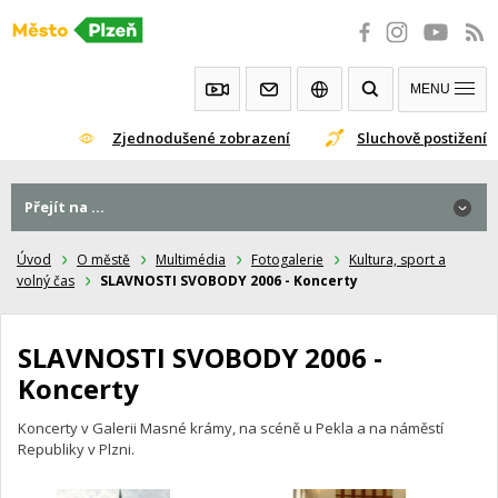
Přeskočit
na
obsah
MENU
Zjednodušené zobrazení
Sluchově postižení
Přejít na ...
Přejít na ...
Úvod
O městě
Multimédia
Fotogalerie
Kultura, sport a
volný čas
SLAVNOSTI SVOBODY 2006 - Koncerty
SLAVNOSTI SVOBODY 2006 -
Koncerty
Koncerty v Galerii Masné krámy, na scéně u Pekla a na náměstí
Republiky v Plzni.