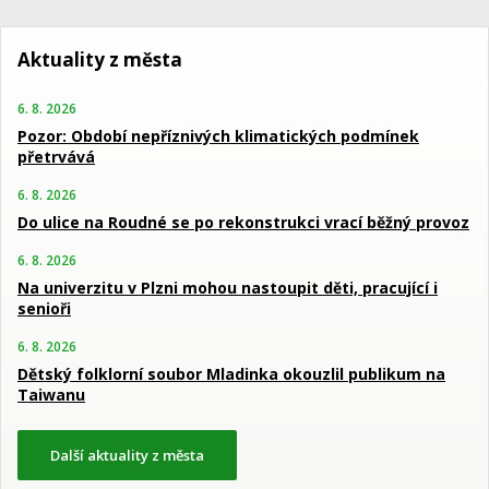
Aktuality z města
6. 8. 2026
Pozor: Období nepříznivých klimatických podmínek
přetrvává
6. 8. 2026
Do ulice na Roudné se po rekonstrukci vrací běžný provoz
6. 8. 2026
Na univerzitu v Plzni mohou nastoupit děti, pracující i
senioři
6. 8. 2026
Dětský folklorní soubor Mladinka okouzlil publikum na
Taiwanu
Další aktuality z města