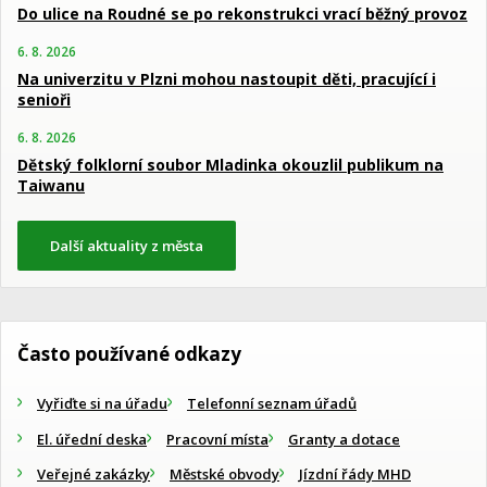
Do ulice na Roudné se po rekonstrukci vrací běžný provoz
6. 8. 2026
Na univerzitu v Plzni mohou nastoupit děti, pracující i
senioři
6. 8. 2026
Dětský folklorní soubor Mladinka okouzlil publikum na
Taiwanu
Další aktuality z města
Často používané odkazy
Vyřiďte si na úřadu
Telefonní seznam úřadů
El. úřední deska
Pracovní místa
Granty a dotace
Veřejné zakázky
Městské obvody
Jízdní řády MHD