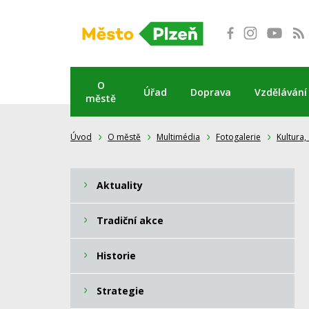
Přeskočit
na
obsah
O
Úřad
Doprava
Vzdělávání
městě
Úvod
O městě
Multimédia
Fotogalerie
Kultura,
Aktuality
Tradiční akce
Historie
Strategie