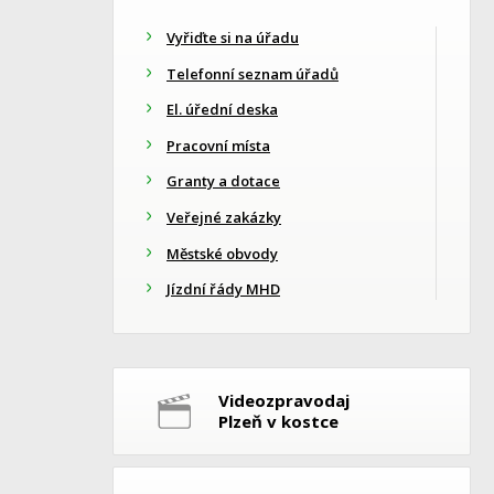
Vyřiďte si na úřadu
Telefonní seznam úřadů
El. úřední deska
Pracovní místa
Granty a dotace
Veřejné zakázky
Městské obvody
Jízdní řády MHD
Videozpravodaj
Plzeň v kostce