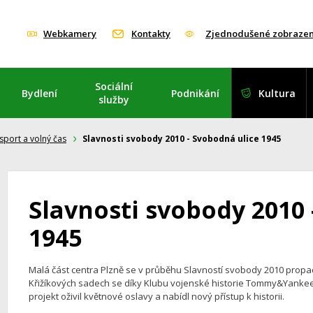
Webkamery
Kontakty
Zjednodušené zobrazen
Sociální
Bydlení
Podnikání
Kultura
služby
 sport a volný čas
Slavnosti svobody 2010 - Svobodná ulice 1945
Slavnosti svobody 2010 
1945
Malá část centra Plzně se v průběhu Slavností svobody 2010 propad
Křižíkových sadech se díky Klubu vojenské historie Tommy&Yankee 
projekt oživil květnové oslavy a nabídl nový přístup k historii.