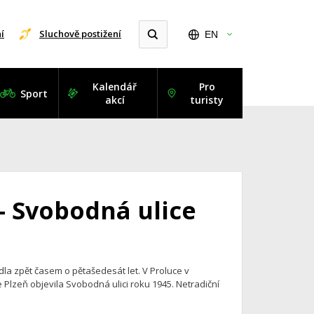
í
Sluchově postižení
EN
Kalendář
Pro
Sport
akcí
turisty
- Svobodná ulice
la zpět časem o pětašedesát let. V Proluce v
Plzeň objevila Svobodná ulici roku 1945. Netradiční