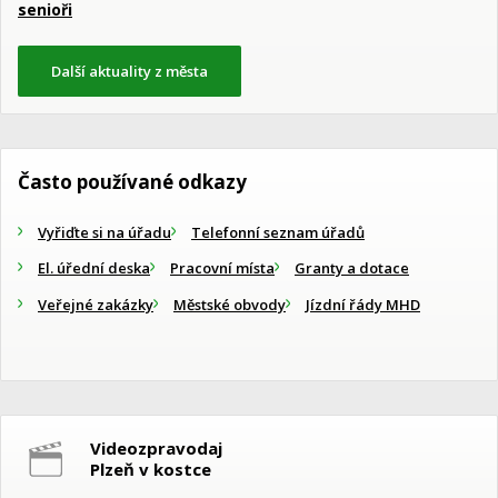
senioři
Další aktuality z města
Často používané odkazy
Vyřiďte si na úřadu
Telefonní seznam úřadů
El. úřední deska
Pracovní místa
Granty a dotace
Veřejné zakázky
Městské obvody
Jízdní řády MHD
Videozpravodaj
Plzeň v kostce