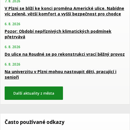
7. 8. 2026
V Plzni se blíží ke konci proměna Americké ulice. Nabídne
víc zeleně, větší komfort a vyšší bezpečnost pro chodce
6. 8. 2026
Pozor: Období nepříznivých klimatických podmínek
přetrvává
6. 8. 2026
Do ulice na Roudné se po rekonstrukci vrací běžný provoz
6. 8. 2026
Na univerzitu v Plzni mohou nastoupit děti, pracující i
senioři
Další aktuality z města
Často používané odkazy