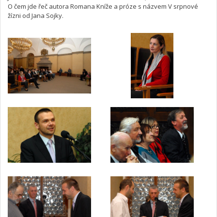
O čem jde řeč autora Romana Kníže a próze s názvem V srpnové
žízni od Jana Sojky.