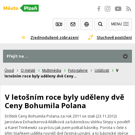
Přeskočit
na
obsah
MENU
Zjednodušené zobrazení
Sluchově postižení
Přejít na ...
Přejít na ...
Úvod
O městě
Multimédia
Fotogalerie
Události
V
letošním roce byly uděleny dvě Ceny…
V letošním roce byly uděleny dvě
Ceny Bohumila Polana
Držiteli Ceny Bohumila Polana za rok 2011 se stali (23.11.2012)
Jaroslava Eichackerová-Málková za básnickou sbírku Stopy v povětří
a Karel Trinkewitz za prózu Jak jsem potkal básníky. Porota v čele s
Jiřím Staňkem udělila rovněž dvě čestná uznání, a to básnické sbírce