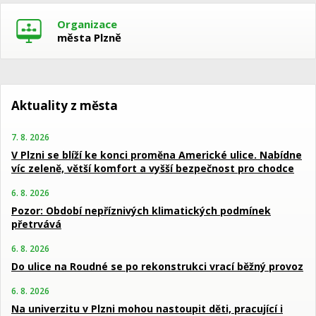
Organizace
města Plzně
Aktuality z města
7. 8. 2026
V Plzni se blíží ke konci proměna Americké ulice. Nabídne
víc zeleně, větší komfort a vyšší bezpečnost pro chodce
6. 8. 2026
Pozor: Období nepříznivých klimatických podmínek
přetrvává
6. 8. 2026
Do ulice na Roudné se po rekonstrukci vrací běžný provoz
6. 8. 2026
Na univerzitu v Plzni mohou nastoupit děti, pracující i