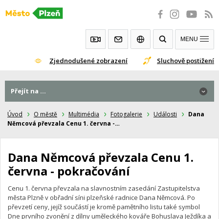
Přeskočit
na
obsah
MENU
Zjednodušené zobrazení
Sluchově postižení
Přejít na ...
Přejít na ...
Úvod
O městě
Multimédia
Fotogalerie
Události
Dana
Němcová převzala Cenu 1. června -…
Dana Němcová převzala Cenu 1.
června - pokračování
Cenu 1. června převzala na slavnostním zasedání Zastupitelstva
města Plzně v obřadní síni plzeňské radnice Dana Němcová. Po
převzetí ceny, jejíž součástí je kromě pamětního listu také symbol
Dne prvního zvonění z dílny uměleckého kováře Bohuslava Ježdíka a