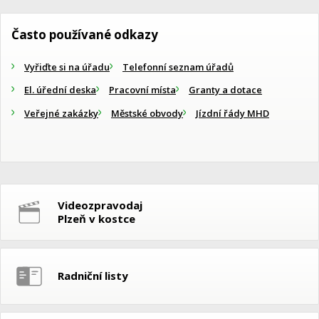
Často používané odkazy
Vyřiďte si na úřadu
Telefonní seznam úřadů
El. úřední deska
Pracovní místa
Granty a dotace
Veřejné zakázky
Městské obvody
Jízdní řády MHD
Videozpravodaj
Plzeň v kostce
Radniční listy