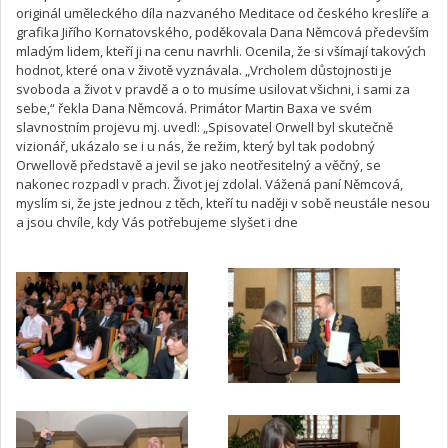
originál uměleckého díla nazvaného Meditace od českého kreslíře a
grafika Jiřího Kornatovského, poděkovala Dana Němcová především
mladým lidem, kteří ji na cenu navrhli. Ocenila, že si všímají takových
hodnot, které ona v životě vyznávala. „Vrcholem důstojnosti je
svoboda a život v pravdě a o to musíme usilovat všichni, i sami za
sebe,“ řekla Dana Němcová. Primátor Martin Baxa ve svém
slavnostním projevu mj. uvedl: „Spisovatel Orwell byl skutečně
vizionář, ukázalo se i u nás, že režim, který byl tak podobný
Orwellově představě a jevil se jako neotřesitelný a věčný, se
nakonec rozpadl v prach. Život jej zdolal. Vážená paní Němcová,
myslím si, že jste jednou z těch, kteří tu naději v sobě neustále nesou
a jsou chvíle, kdy Vás potřebujeme slyšet i dne