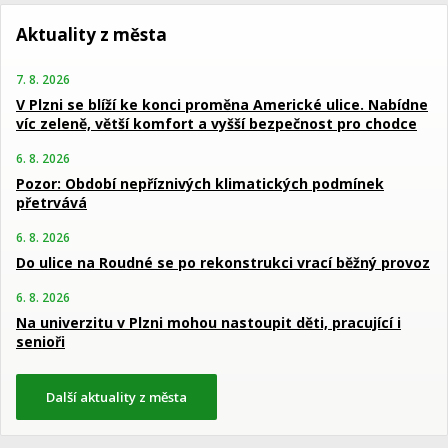
Aktuality z města
7. 8. 2026
V Plzni se blíží ke konci proměna Americké ulice. Nabídne
víc zeleně, větší komfort a vyšší bezpečnost pro chodce
6. 8. 2026
Pozor: Období nepříznivých klimatických podmínek
přetrvává
6. 8. 2026
Do ulice na Roudné se po rekonstrukci vrací běžný provoz
6. 8. 2026
Na univerzitu v Plzni mohou nastoupit děti, pracující i
senioři
Další aktuality z města