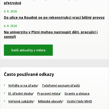
přetrvává
6. 8. 2026
Do ulice na Roudné se po rekonstrukci vrací běžný provoz
6. 8. 2026
Na univerzitu v Plzni mohou nastoupit děti, pracující i
senioři
Další aktuality z města
Často používané odkazy
Vyřiďte si na úřadu
Telefonní seznam úřadů
El. úřední deska
Pracovní místa
Granty a dotace
Veřejné zakázky
Městské obvody
Jízdní řády MHD