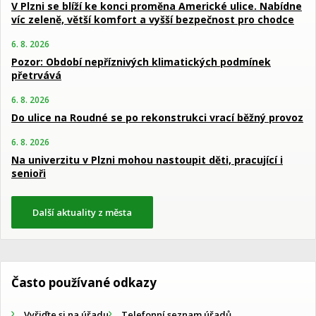
V Plzni se blíží ke konci proměna Americké ulice. Nabídne
víc zeleně, větší komfort a vyšší bezpečnost pro chodce
6. 8. 2026
Pozor: Období nepříznivých klimatických podmínek
přetrvává
6. 8. 2026
Do ulice na Roudné se po rekonstrukci vrací běžný provoz
6. 8. 2026
Na univerzitu v Plzni mohou nastoupit děti, pracující i
senioři
Další aktuality z města
Často používané odkazy
Vyřiďte si na úřadu
Telefonní seznam úřadů