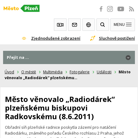
Přeskočit
na
obsah
MENU
Zjednodušené zobrazení
Sluchově postižení
Přejít na ...
Přejít na ...
Úvod
O městě
Multimédia
Fotogalerie
Události
Město
věnovalo „Radiodárek“ plzeňskému…
Město věnovalo „Radiodárek“
plzeňskému biskupovi
Radkovskému (8.6.2011)
Obřadní síň plzeňské radnice poskytla zázemí pro natáčení
Radiodárku, známého pořadu Českého rozhlasu 2 Praha, jehož