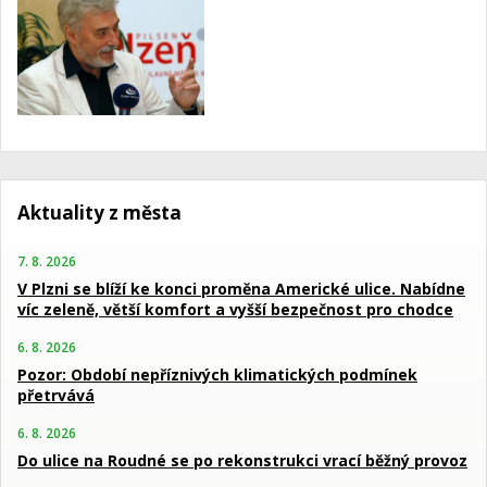
Aktuality z města
7. 8. 2026
V Plzni se blíží ke konci proměna Americké ulice. Nabídne
víc zeleně, větší komfort a vyšší bezpečnost pro chodce
6. 8. 2026
Pozor: Období nepříznivých klimatických podmínek
přetrvává
6. 8. 2026
Do ulice na Roudné se po rekonstrukci vrací běžný provoz