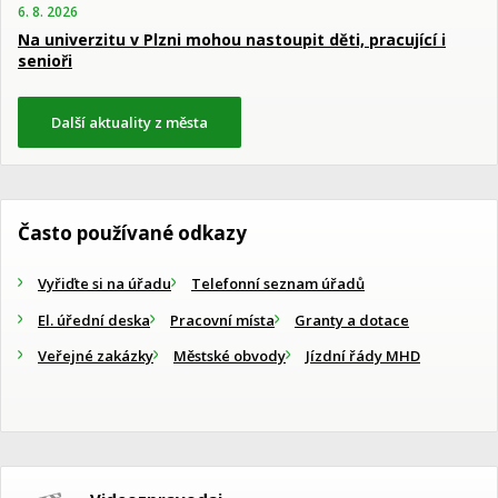
6. 8. 2026
Na univerzitu v Plzni mohou nastoupit děti, pracující i
senioři
Další aktuality z města
Často používané odkazy
Vyřiďte si na úřadu
Telefonní seznam úřadů
El. úřední deska
Pracovní místa
Granty a dotace
Veřejné zakázky
Městské obvody
Jízdní řády MHD