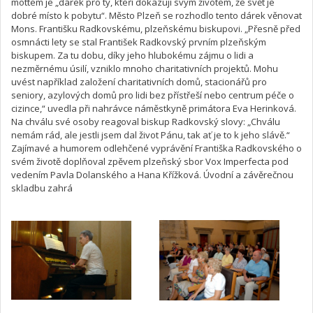
mottem je „dárek pro ty, kteří dokazují svým životem, že svět je
dobré místo k pobytu“. Město Plzeň se rozhodlo tento dárek věnovat
Mons. Františku Radkovskému, plzeňskému biskupovi. „Přesně před
osmnácti lety se stal František Radkovský prvním plzeňským
biskupem. Za tu dobu, díky jeho hlubokému zájmu o lidi a
nezměrnému úsilí, vzniklo mnoho charitativních projektů. Mohu
uvést například založení charitativních domů, stacionářů pro
seniory, azylových domů pro lidi bez přístřeší nebo centrum péče o
cizince,“ uvedla při nahrávce náměstkyně primátora Eva Herinková.
Na chválu své osoby reagoval biskup Radkovský slovy: „Chválu
nemám rád, ale jestli jsem dal život Pánu, tak ať je to k jeho slávě.“
Zajímavé a humorem odlehčené vyprávění Františka Radkovského o
svém životě doplňoval zpěvem plzeňský sbor Vox Imperfecta pod
vedením Pavla Dolanského a Hana Křížková. Úvodní a závěrečnou
skladbu zahrá