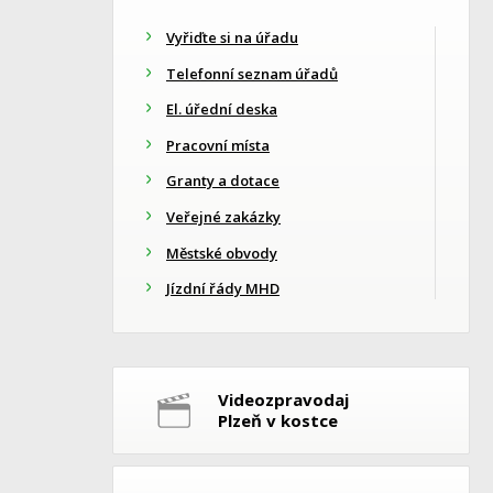
Vyřiďte si na úřadu
Telefonní seznam úřadů
El. úřední deska
Pracovní místa
Granty a dotace
Veřejné zakázky
Městské obvody
Jízdní řády MHD
Videozpravodaj
Plzeň v kostce