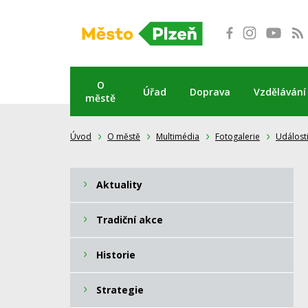
Přeskočit
na
obsah
O
Úřad
Doprava
Vzdělávání
městě
Úvod
O městě
Multimédia
Fotogalerie
Událost
Aktuality
Tradiční akce
Historie
Strategie