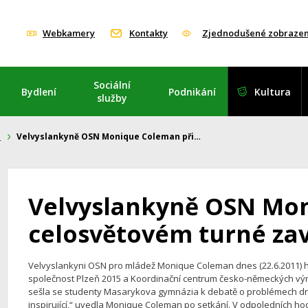
Webkamery
Kontakty
Zjednodušené zobrazen
Sociální
Bydlení
Podnikání
Kultura
služby
i
Velvyslankyně OSN Monique Coleman při…
Velvyslankyně OSN Mon
celosvětovém turné zaví
Velvyslankyni OSN pro mládež Monique Coleman dnes (22.6.2011) h
společnost Plzeň 2015 a Koordinační centrum česko-německých 
sešla se studenty Masarykova gymnázia k debatě o problémech dne
inspirující,“ uvedla Monique Coleman po setkání. V odpoledních hod