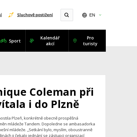
í
Sluchově postižení
EN
Kalendář
Pro
Sport
akcí
turisty
ique Coleman při
tala i do Plzně
ostila Plzeň, konkrétně obecně prospěšná
výměn mládeže Tandem. Dopoledne se ambasadorka
šní mládeže. „Setkání bylo, myslím, oboustranně
inách ji čekalo jednání se zástupci organizací