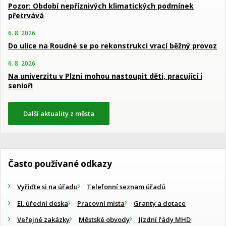
Pozor: Období nepříznivých klimatických podmínek
přetrvává
6. 8. 2026
Do ulice na Roudné se po rekonstrukci vrací běžný provoz
6. 8. 2026
Na univerzitu v Plzni mohou nastoupit děti, pracující i
senioři
Další aktuality z města
Často používané odkazy
Vyřiďte si na úřadu
Telefonní seznam úřadů
El. úřední deska
Pracovní místa
Granty a dotace
Veřejné zakázky
Městské obvody
Jízdní řády MHD