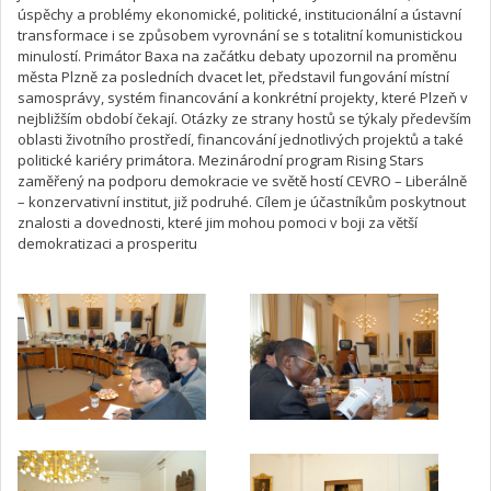
úspěchy a problémy ekonomické, politické, institucionální a ústavní
transformace i se způsobem vyrovnání se s totalitní komunistickou
minulostí. Primátor Baxa na začátku debaty upozornil na proměnu
města Plzně za posledních dvacet let, představil fungování místní
samosprávy, systém financování a konkrétní projekty, které Plzeň v
nejbližším období čekají. Otázky ze strany hostů se týkaly především
oblasti životního prostředí, financování jednotlivých projektů a také
politické kariéry primátora. Mezinárodní program Rising Stars
zaměřený na podporu demokracie ve světě hostí CEVRO – Liberálně
– konzervativní institut, již podruhé. Cílem je účastníkům poskytnout
znalosti a dovednosti, které jim mohou pomoci v boji za větší
demokratizaci a prosperitu