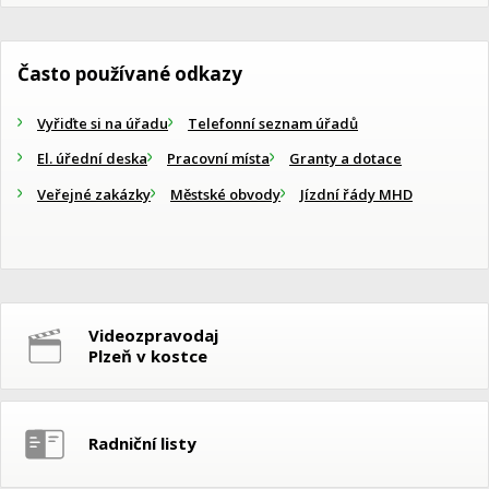
Často používané odkazy
Vyřiďte si na úřadu
Telefonní seznam úřadů
El. úřední deska
Pracovní místa
Granty a dotace
Veřejné zakázky
Městské obvody
Jízdní řády MHD
Videozpravodaj
Plzeň v kostce
Radniční listy