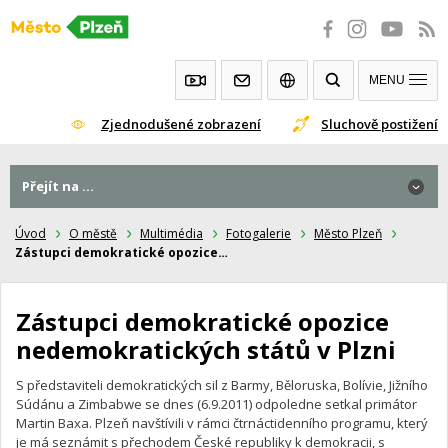
Přeskočit
na
obsah
MENU
Zjednodušené zobrazení
Sluchově postižení
Přejít na ...
Přejít na ...
Úvod
O městě
Multimédia
Fotogalerie
Město Plzeň
Zástupci demokratické opozice…
Zástupci demokratické opozice
nedemokratických států v Plzni
S představiteli demokratických sil z Barmy, Běloruska, Bolívie, Jižního
Súdánu a Zimbabwe se dnes (6.9.2011) odpoledne setkal primátor
Martin Baxa. Plzeň navštívili v rámci čtrnáctidenního programu, který
je má seznámit s přechodem České republiky k demokracii, s