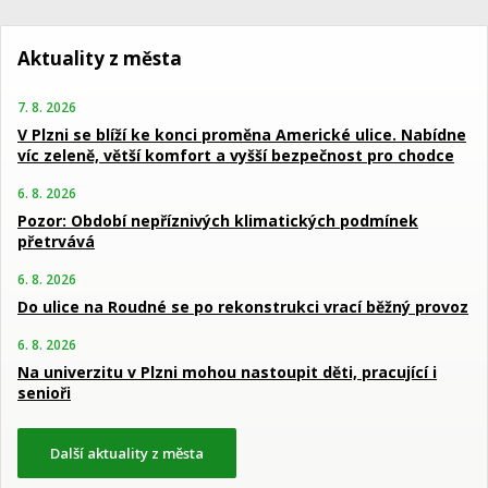
Aktuality z města
7. 8. 2026
V Plzni se blíží ke konci proměna Americké ulice. Nabídne
víc zeleně, větší komfort a vyšší bezpečnost pro chodce
6. 8. 2026
Pozor: Období nepříznivých klimatických podmínek
přetrvává
6. 8. 2026
Do ulice na Roudné se po rekonstrukci vrací běžný provoz
6. 8. 2026
Na univerzitu v Plzni mohou nastoupit děti, pracující i
senioři
Další aktuality z města