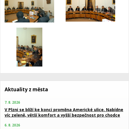
Aktuality z města
7. 8. 2026
V Plzni se blíží ke konci proměna Americké ulice. Nabídne
víc zeleně, větší komfort a vyšší bezpečnost pro chodce
6. 8. 2026