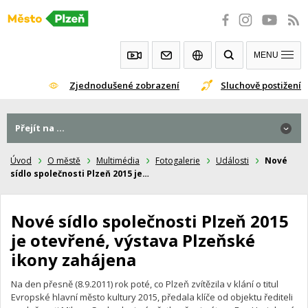
Přeskočit
na
obsah
MENU
Zjednodušené zobrazení
Sluchově postižení
Přejít na ...
Přejít na ...
Úvod
O městě
Multimédia
Fotogalerie
Události
Nové
sídlo společnosti Plzeň 2015 je…
Nové sídlo společnosti Plzeň 2015
je otevřené, výstava Plzeňské
ikony zahájena
Na den přesně (8.9.2011) rok poté, co Plzeň zvítězila v klání o titul
Evropské hlavní město kultury 2015, předala klíče od objektu řediteli