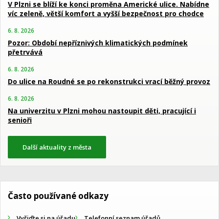
V Plzni se blíží ke konci proměna Americké ulice. Nabídne
víc zeleně, větší komfort a vyšší bezpečnost pro chodce
6. 8. 2026
Pozor: Období nepříznivých klimatických podmínek
přetrvává
6. 8. 2026
Do ulice na Roudné se po rekonstrukci vrací běžný provoz
6. 8. 2026
Na univerzitu v Plzni mohou nastoupit děti, pracující i
senioři
Další aktuality z města
Často používané odkazy
Vyřiďte si na úřadu
Telefonní seznam úřadů