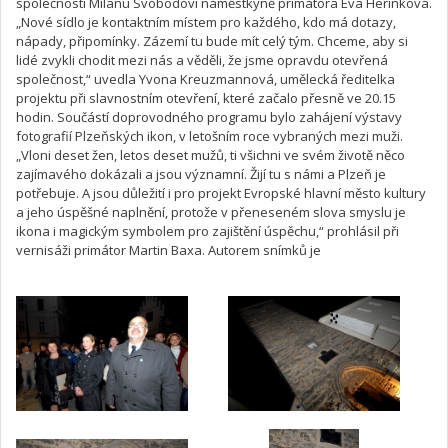
společnosti Milanu Svobodovi náměstkyně primátora Eva Herinková.
„Nové sídlo je kontaktním místem pro každého, kdo má dotazy,
nápady, připomínky. Zázemí tu bude mít celý tým. Chceme, aby si
lidé zvykli chodit mezi nás a věděli, že jsme opravdu otevřená
společnost,“ uvedla Yvona Kreuzmannová, umělecká ředitelka
projektu při slavnostním otevření, které začalo přesně ve 20.15
hodin. Součástí doprovodného programu bylo zahájení výstavy
fotografií Plzeňských ikon, v letošním roce vybraných mezi muži.
„Vloni deset žen, letos deset mužů, ti všichni ve svém životě něco
zajímavého dokázali a jsou významní. Žijí tu s námi a Plzeň je
potřebuje. A jsou důležití i pro projekt Evropské hlavní město kultury
a jeho úspěšné naplnění, protože v přeneseném slova smyslu je
ikona i magickým symbolem pro zajištění úspěchu,“ prohlásil při
vernisáži primátor Martin Baxa. Autorem snímků je