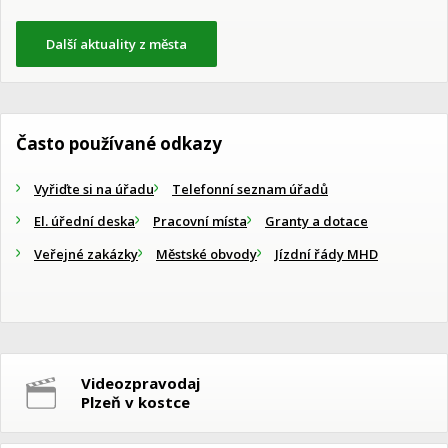
Další aktuality z města
Často používané odkazy
Vyřiďte si na úřadu
Telefonní seznam úřadů
El. úřední deska
Pracovní místa
Granty a dotace
Veřejné zakázky
Městské obvody
Jízdní řády MHD
Videozpravodaj
Plzeň v kostce