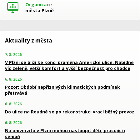
Organizace
města Plzně
Aktuality z města
7. 8. 2026
V Plzni se blíží ke konci proměna Americké ulice. Nabídne
víc zeleně, větší komfort a vyšší bezpečnost pro chodce
6. 8. 2026
Pozor: Období nepříznivých klimatických podmínek
přetrvává
6. 8. 2026
Do ulice na Roudné se po rekonstrukci vrací běžný provoz
6. 8. 2026
Na univerzitu v Plzni mohou nastoupit děti, pracující i
senioři