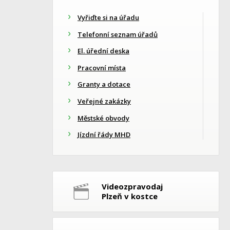
Vyřiďte si na úřadu
Telefonní seznam úřadů
El. úřední deska
Pracovní místa
Granty a dotace
Veřejné zakázky
Městské obvody
Jízdní řády MHD
Videozpravodaj
Plzeň v kostce