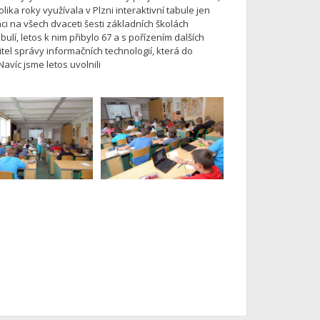
ika roky využívala v Plzni interaktivní tabule jen
áci na všech dvaceti šesti základních školách
ulí, letos k nim přibylo 67 a s pořízením dalších
itel správy informačních technologií, která do
avíc jsme letos uvolnili