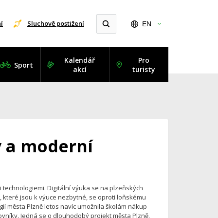
í
Sluchově postižení
EN
Kalendář
Pro
Sport
akcí
turisty
y a moderní
 technologiemi. Digitální výuka se na plzeňských
í, které jsou k výuce nezbytné, se oproti loňskému
gií města Plzně letos navíc umožnila školám nákup
ovníky. Jedná se o dlouhodobý projekt města Plzně,