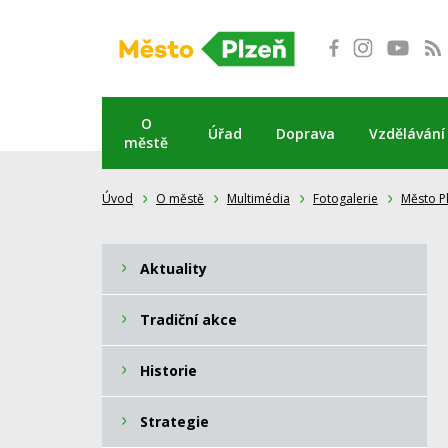
Přeskočit
na
obsah
O
Úřad
Doprava
Vzdělávání
městě
Úvod
O městě
Multimédia
Fotogalerie
Město P
Aktuality
Tradiční akce
Historie
Strategie