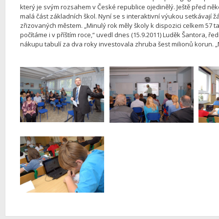
který je svým rozsahem v České republice ojedinělý. Ještě před někol
malá část základních škol. Nyní se s interaktivní výukou setkávají ž
zřizovaných městem. „Minulý rok měly školy k dispozici celkem 57 tab
počítáme i v příštím roce,“ uvedl dnes (15.9.2011) Luděk Šantora, řed
nákupu tabulí za dva roky investovala zhruba šest milionů korun. „N