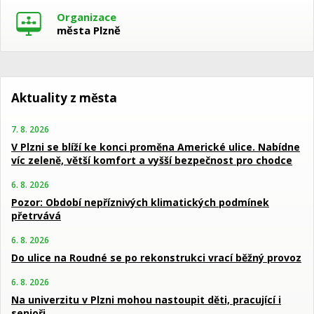
Organizace
města Plzně
Aktuality z města
7. 8. 2026
V Plzni se blíží ke konci proměna Americké ulice. Nabídne
víc zeleně, větší komfort a vyšší bezpečnost pro chodce
6. 8. 2026
Pozor: Období nepříznivých klimatických podmínek
přetrvává
6. 8. 2026
Do ulice na Roudné se po rekonstrukci vrací běžný provoz
6. 8. 2026
Na univerzitu v Plzni mohou nastoupit děti, pracující i
senioři