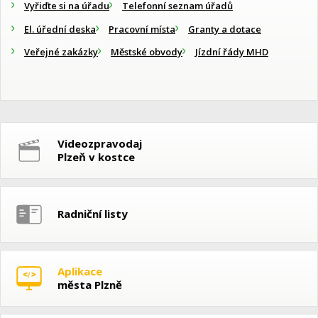
Vyřiďte si na úřadu
Telefonní seznam úřadů
El. úřední deska
Pracovní místa
Granty a dotace
Veřejné zakázky
Městské obvody
Jízdní řády MHD
Videozpravodaj
Plzeň v kostce
Radniční listy
Aplikace
města Plzně