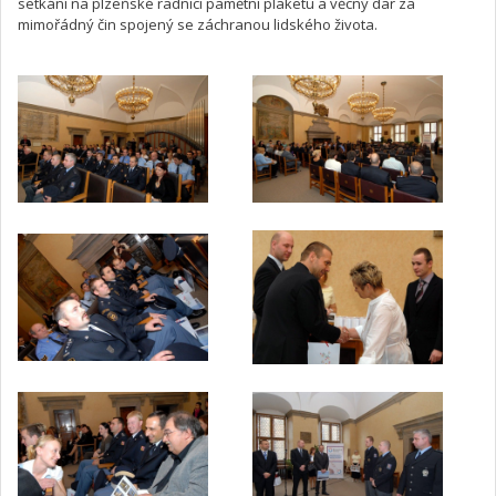
setkání na plzeňské radnici pamětní plaketu a věcný dar za
mimořádný čin spojený se záchranou lidského života.