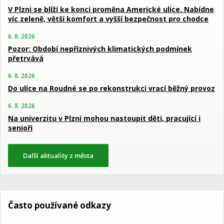
V Plzni se blíží ke konci proměna Americké ulice. Nabídne
víc zeleně, větší komfort a vyšší bezpečnost pro chodce
6. 8. 2026
Pozor: Období nepříznivých klimatických podmínek
přetrvává
6. 8. 2026
Do ulice na Roudné se po rekonstrukci vrací běžný provoz
6. 8. 2026
Na univerzitu v Plzni mohou nastoupit děti, pracující i
senioři
Další aktuality z města
Často používané odkazy