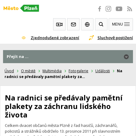
Přeskočit
na
obsah
MENU
Zjednodušené zobrazení
Sluchově postižení
Přejít na ...
Přejít na ...
Úvod
O městě
Multimédia
Fotogalerie
Události
Na
radnici se předávaly pamětní plakety za…
Na radnici se předávaly pamětní
plakety za záchranu lidského
života
Celkem dvacet občanů města Plzně z řad hasičů, záchranářů,
policistů a strážníků obdrželo 13. prosince 2011 při slavnostním