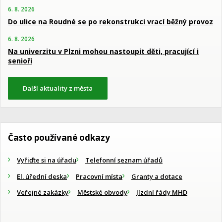
6. 8. 2026
Do ulice na Roudné se po rekonstrukci vrací běžný provoz
6. 8. 2026
Na univerzitu v Plzni mohou nastoupit děti, pracující i
senioři
Další aktuality z města
Často používané odkazy
Vyřiďte si na úřadu
Telefonní seznam úřadů
El. úřední deska
Pracovní místa
Granty a dotace
Veřejné zakázky
Městské obvody
Jízdní řády MHD