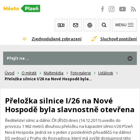
Přeskočit
na
obsah
MENU
Zjednodušené zobrazení
Sluchově postižení
Přejít na ...
Přejít na ...
Úvod
O městě
Multimédia
Fotogalerie
Události
Přeložka silnice I/26 na Nové Hospodě byla…
Přeložka silnice I/26 na Nové
Hospodě byla slavnostně otevřena
Ředitelství silnic a dálnic ČR (ŘSD) dnes (14.12.2011) uvedlo do
provozu 1 962 metrů dlouhou přeložku na kapacitní silnici I/26 Plzeň
Nová Hospoda. Jedná se o jeden z posledních přivaděčů na dálnici
D5 vedoucí z Prahy do Rozvadova, který má zvýšit dostupnost této