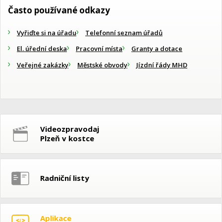
Často používané odkazy
Vyřiďte si na úřadu
Telefonní seznam úřadů
El. úřední deska
Pracovní místa
Granty a dotace
Veřejné zakázky
Městské obvody
Jízdní řády MHD
Videozpravodaj
Plzeň v kostce
Radniční listy
Aplikace