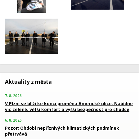
Aktuality z města
7. 8. 2026
V Plzni se blíží ke konci proměna Americké ulice. Nabídne
víc zeleně, větší komfort a vyšší bezpečnost pro chodce
6. 8. 2026
Pozor: Období nepříznivých klimatických podmínek
přetrvává