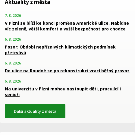
Aktuality z města
7. 8. 2026
V Plzni se blíží ke konci proměna Americké ulice. Nabídne
víc zeleně, větší komfort a vyšší bezpečnost pro chodce
6. 8. 2026
Pozor: Období nepříznivých klimatických podmínek
přetrvává
6. 8. 2026
Do ulice na Roudné se po rekonstrukci vrací běžný provoz
6. 8. 2026
Na univerzitu v Plzni mohou nastoupit děti, pracující i
senioři
Další aktuality z města