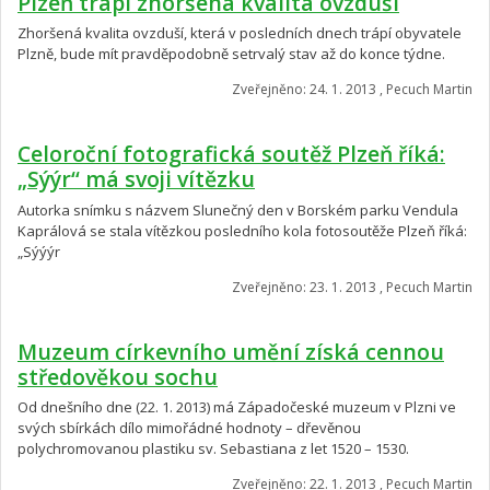
Plzeň trápí zhoršená kvalita ovzduší
Zhoršená kvalita ovzduší, která v posledních dnech trápí obyvatele
Plzně, bude mít pravděpodobně setrvalý stav až do konce týdne.
Zveřejněno: 24. 1. 2013 , Pecuch Martin
Celoroční fotografická soutěž Plzeň říká:
„Sýýr“ má svoji vítězku
Autorka snímku s názvem Slunečný den v Borském parku Vendula
Kaprálová se stala vítězkou posledního kola fotosoutěže Plzeň říká:
„Sýýýr
Zveřejněno: 23. 1. 2013 , Pecuch Martin
Muzeum církevního umění získá cennou
středověkou sochu
Od dnešního dne (22. 1. 2013) má Západočeské muzeum v Plzni ve
svých sbírkách dílo mimořádné hodnoty – dřevěnou
polychromovanou plastiku sv. Sebastiana z let 1520 – 1530.
Zveřejněno: 22. 1. 2013 , Pecuch Martin