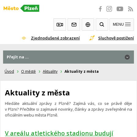
Přeskočit
na
obsah
MENU
Zjednodušené zobrazení
Sluchově postižení
Přejít na ...
Úvod
O městě
Aktuality
Aktuality z města
Aktuality z města
Hledáte aktuální zprávy z Plzně? Zajímá vás, co se právě děje
v Plzni? Přečtěte si zajímavé novinky, články a zprávy zveřejněné na
oficiálním webu města Plzně.
V areálu atletického stadionu budují