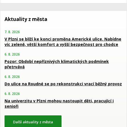
Aktuality z města
7. 8. 2026
V Plzni se blíží ke konci proměna Americké ulice. Nabídne
víc zeleně, větší komfort a vyšší bezpečnost pro chodce
6. 8. 2026
Pozor: Období nepříznivých klimatických podmínek
přetrvává
6. 8. 2026
Do ulice na Roudné se po rekonstrukci vrací běžný provoz
6. 8. 2026
Na univerzitu v Plzni mohou nastoupit děti, pracující i
senioři
Další aktuality z města