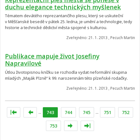
duchu elegance technických myšlenek
Tématem devátého reprezantančího plesu, který se uskuteční
v Měšťanské besedě v pátek 25. ledna, je umění a technologie, tedy
historie a technické dědictví města spojené s kulturou.
Zveřejněno: 21. 1. 2013 , Pecuch Martin
Publikace mapuje život Josefiny
Napravilové
Útlou životopisnou knížku se rozhodla vydat neformální skupina
mladých „Maják Plzně“ k 99. narozeninám této plzeňské rodačky.
Zveřejněno: 21. 1. 2013 , Pecuch Martin
...
743
744
745
...
751
752
753