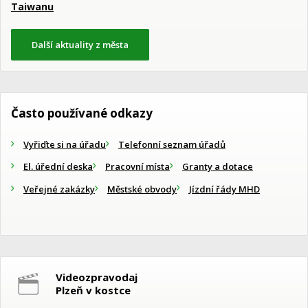
Taiwanu
Další aktuality z města
Často používané odkazy
Vyřiďte si na úřadu
Telefonní seznam úřadů
El. úřední deska
Pracovní místa
Granty a dotace
Veřejné zakázky
Městské obvody
Jízdní řády MHD
Videozpravodaj
Plzeň v kostce