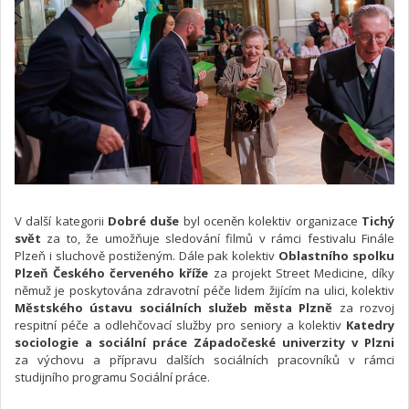
V další kategorii
Dobré duše
byl oceněn kolektiv organizace
Tichý
svět
za to, že umožňuje sledování filmů v rámci festivalu Finále
Plzeň i sluchově postiženým. Dále pak kolektiv
Oblastního spolku
Plzeň Českého červeného kříže
za projekt Street Medicine, díky
němuž je poskytována zdravotní péče lidem žijícím na ulici, kolektiv
Městského ústavu sociálních služeb města Plzně
za rozvoj
respitní péče a odlehčovací služby pro seniory a kolektiv
Katedry
sociologie a sociální práce Západočeské univerzity v Plzni
za výchovu a přípravu dalších sociálních pracovníků v rámci
studijního programu Sociální práce.