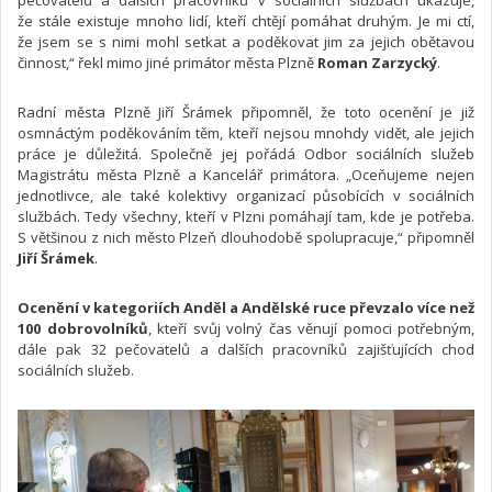
pečovatelů a dalších pracovníků v sociálních službách ukazuje,
že stále existuje mnoho lidí, kteří chtějí pomáhat druhým. Je mi ctí,
že jsem se s nimi mohl setkat a poděkovat jim za jejich obětavou
činnost,“ řekl mimo jiné primátor města Plzně
Roman Zarzycký
.
Radní města Plzně Jiří Šrámek připomněl, že toto ocenění je již
osmnáctým poděkováním těm, kteří nejsou mnohdy vidět, ale jejich
práce je důležitá. Společně jej pořádá Odbor sociálních služeb
Magistrátu města Plzně a Kancelář primátora. „Oceňujeme nejen
jednotlivce, ale také kolektivy organizací působících v sociálních
službách. Tedy všechny, kteří v Plzni pomáhají tam, kde je potřeba.
S většinou z nich město Plzeň dlouhodobě spolupracuje,“ připomněl
Jiří Šrámek
.
Ocenění v kategoriích Anděl a Andělské ruce převzalo více než
100 dobrovolníků
, kteří svůj volný čas věnují pomoci potřebným,
dále pak 32 pečovatelů a dalších pracovníků zajišťujících chod
sociálních služeb.