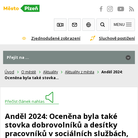
Přeskočit
na
obsah
MENU
Zjednodušené zobrazení
Sluchově postižení
Přejít na ...
Úvod
O městě
Aktuality
Aktuality z města
Anděl 2024:
Oceněna byla také stovka…
Přečíst článek nahlas
Anděl 2024: Oceněna byla také
stovka dobrovolníků a desítky
pracovníků v sociálních službách,