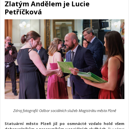
Zlatým Andělem je Lucie
Petříčková
Zdroj fotografií: Odbor sociálních služeb Magistrátu města Plzně
Statuární město Plzeň již po osmnácté vzdalo hold všem
dobrovolníkům a pracovníkům v sociálních službách.
Ti v rámci