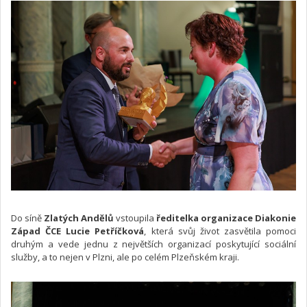
Do síně
Zlatých Andělů
vstoupila
ředitelka organizace Diakonie
Západ ČCE Lucie Petříčková
, která svůj život zasvětila pomoci
druhým a vede jednu z největších organizací poskytující sociální
služby, a to nejen v Plzni, ale po celém Plzeňském kraji.