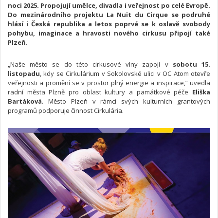
noci 2025. Propojují umělce, divadla i veřejnost po celé Evropě.
Do mezinárodního projektu La Nuit du Cirque se podruhé
hlásí i Česká republika a letos poprvé se k oslavě svobody
pohybu, imaginace a hravosti nového cirkusu připojí také
Plzeň.
„Naše město se do této cirkusové vlny zapojí v
sobotu 15.
listopadu
, kdy se Cirkulárium v Sokolovské ulici v OC Atom otevře
veřejnosti a promění se v prostor plný energie a inspirace,“ uvedla
radní města Plzně pro oblast kultury a památkové péče
Eliška
Bartáková
. Město Plzeň v rámci svých kulturních grantových
programů podporuje činnost Cirkulária.