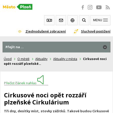
Přeskočit
na
obsah
MENU
Zjednodušené zobrazení
Sluchově postižení
Přejít na ...
Úvod
O městě
Aktuality
Aktuality z města
Cirkusové noci
opět rozzáří plzeňské…
Přečíst článek nahlas
Cirkusové noci opět rozzáří
plzeňské Cirkulárium
Tři dny, desítky míst, stovky zážitků. Takové budou Cirkusové