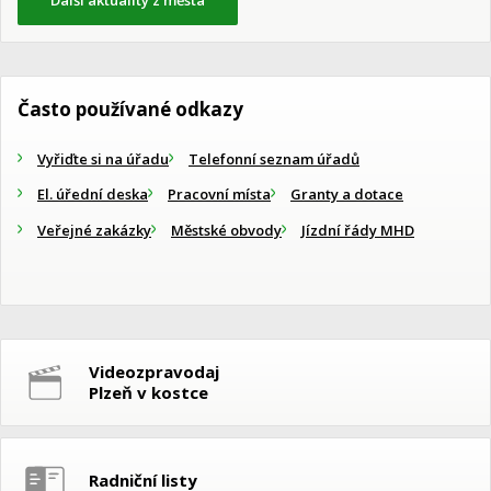
Často používané odkazy
Vyřiďte si na úřadu
Telefonní seznam úřadů
El. úřední deska
Pracovní místa
Granty a dotace
Veřejné zakázky
Městské obvody
Jízdní řády MHD
Videozpravodaj
Plzeň v kostce
Radniční listy