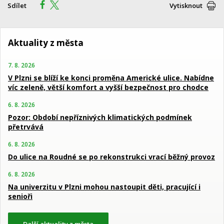
Sdílet
Vytisknout
Aktuality z města
7. 8. 2026
V Plzni se blíží ke konci proměna Americké ulice. Nabídne
víc zeleně, větší komfort a vyšší bezpečnost pro chodce
6. 8. 2026
Pozor: Období nepříznivých klimatických podmínek
přetrvává
6. 8. 2026
Do ulice na Roudné se po rekonstrukci vrací běžný provoz
6. 8. 2026
Na univerzitu v Plzni mohou nastoupit děti, pracující i
senioři
Další aktuality z města