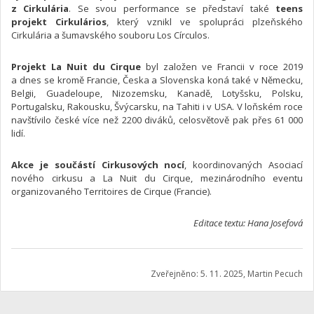
z Cirkulária
. Se svou performance se představí také
teens
projekt Cirkulários
, který vznikl ve spolupráci plzeňského
Cirkulária a šumavského souboru Los Círculos.
Projekt La Nuit du Cirque
byl založen ve Francii v roce 2019
a dnes se kromě Francie, Česka a Slovenska koná také v Německu,
Belgii, Guadeloupe, Nizozemsku, Kanadě, Lotyšsku, Polsku,
Portugalsku, Rakousku, Švýcarsku, na Tahiti i v USA. V loňském roce
navštívilo české více než 2200 diváků, celosvětově pak přes 61 000
lidí.
Akce je součástí Cirkusových nocí
, koordinovaných Asociací
nového cirkusu a La Nuit du Cirque, mezinárodního eventu
organizovaného Territoires de Cirque (Francie).
Editace textu: Hana Josefová
Zveřejněno: 5. 11. 2025, Martin Pecuch