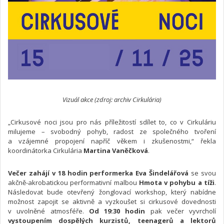
Vizuál akce (zdroj: archiv Cirkulária)
„Cirkusové noci jsou pro nás příležitostí sdílet to, co v Cirkuláriu
milujeme – svobodný pohyb, radost ze společného tvoření
a vzájemné propojení napříč věkem i zkušenostmi,“ řekla
koordinátorka Cirkulária
Martina Vaněčková
.
Večer zahájí v 18 hodin performerka Eva Šindelářová
se svou
akčně-akrobatickou performativní malbou
Hmota v pohybu a tíži
.
Následovat bude otevřený žonglovací workshop, který nabídne
možnost zapojit se aktivně a vyzkoušet si cirkusové dovednosti
v uvolněné atmosféře.
Od 19:30 hodin
pak večer vyvrcholí
vystoupením dospělých kurzistů, teenagerů a lektorů