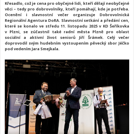
Křesadlo, což je cena pro obyčejné lidi, kteří dělají neobyčejné
věci – tedy pro dobrovolníky, kteří pomáhají, kde je potřeba.
Ocenění i slavnostní večer organizuje Dobrovolnická
Regionální Agentura DoRA. Slavnostní setkání a předání cen,
které se konalo ve středu 11. listopadu 2025 v KD Šeříkovka
v Plzni, se zúčastnil také radní města Plzně pro oblast
sociální a aktivní život seniorů Jiří Šrámek. Celý večer
doprovodil svým hudebním vystoupením pěvecký sbor Jéčko
pod vedením Jara Smejkala.