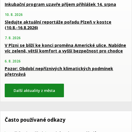
Inkubační program uzavře příjem přihlášek 14. srpna
10. 8. 2026
Sledujte aktuální reportáže pořadu Plzeň v kostce
(10.8.-16.8.2026)
7. 8. 2026
V Plzni se blíží ke konci proměna Americké ulice. Nabídne
víc zeleně, větší komfort a vyšší bezpečnost pro chodce
6. 8. 2026
Pozor: Období nepříznivých klimatických podmínek
přetrvává
Další aktuality z města
Často používané odkazy