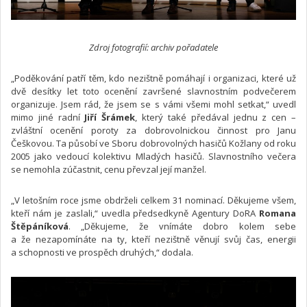
Zdroj fotografií: archiv pořadatele
„Poděkování patří těm, kdo nezištně pomáhají i organizaci, které už
dvě desítky let toto ocenění završené slavnostním podvečerem
organizuje. Jsem rád, že jsem se s vámi všemi mohl setkat,“ uvedl
mimo jiné radní
Jiří Šrámek
, který také předával jednu z cen –
zvláštní ocenění poroty za dobrovolnickou činnost pro Janu
Češkovou. Ta působí ve Sboru dobrovolných hasičů Kožlany od roku
2005 jako vedoucí kolektivu Mladých hasičů. Slavnostního večera
se nemohla zúčastnit, cenu převzal její manžel.
„V letošním roce jsme obdrželi celkem 31 nominací. Děkujeme všem,
kteří nám je zaslali,“ uvedla předsedkyně Agentury DoRA
Romana
Štěpáníková
. „Děkujeme, že vnímáte dobro kolem sebe
a že nezapomínáte na ty, kteří nezištně věnují svůj čas, energii
a schopnosti ve prospěch druhých,“ dodala.