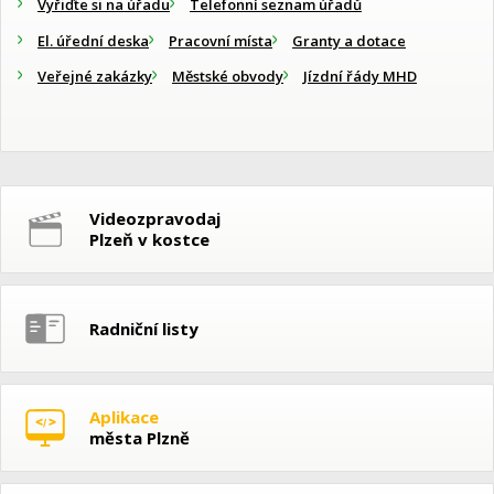
Vyřiďte si na úřadu
Telefonní seznam úřadů
El. úřední deska
Pracovní místa
Granty a dotace
Veřejné zakázky
Městské obvody
Jízdní řády MHD
Videozpravodaj
Plzeň v kostce
Radniční listy
Aplikace
města Plzně