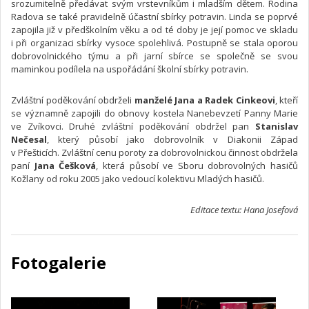
srozumitelně předávat svým vrstevníkům i mladším dětem. Rodina
Radova se také pravidelně účastní sbírky potravin. Linda se poprvé
zapojila již v předškolním věku a od té doby je její pomoc ve skladu
i při organizaci sbírky vysoce spolehlivá. Postupně se stala oporou
dobrovolnického týmu a při jarní sbírce se společně se svou
maminkou podílela na uspořádání školní sbírky potravin.
Zvláštní poděkování obdrželi
manželé Jana a Radek Cinkeovi
, kteří
se významně zapojili do obnovy kostela Nanebevzetí Panny Marie
ve Zvíkovci. Druhé zvláštní poděkování obdržel pan
Stanislav
Nečesal
, který působí jako dobrovolník v Diakonii Západ
v Přešticích. Zvláštní cenu poroty za dobrovolnickou činnost obdržela
paní
Jana Češková
, která působí ve Sboru dobrovolných hasičů
Kožlany od roku 2005 jako vedoucí kolektivu Mladých hasičů.
Editace textu: Hana Josefová
Fotogalerie