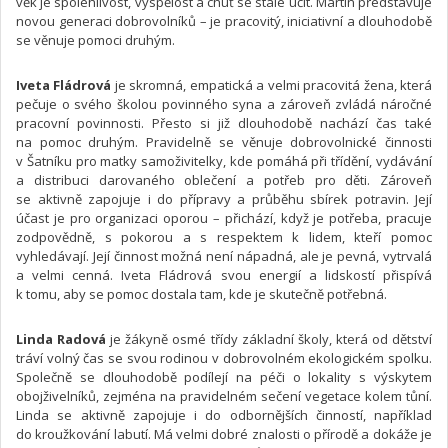
věk je spolehlivost, vyspělost a chuť se stále učit. Martin představuje
novou generaci dobrovolníků – je pracovitý, iniciativní a dlouhodobě
se věnuje pomoci druhým.
Iveta Fládrová
je skromná, empatická a velmi pracovitá žena, která
pečuje o svého školou povinného syna a zároveň zvládá náročné
pracovní povinnosti. Přesto si již dlouhodobě nachází čas také
na pomoc druhým. Pravidelně se věnuje dobrovolnické činnosti
v Šatníku pro matky samoživitelky, kde pomáhá při třídění, vydávání
a distribuci darovaného oblečení a potřeb pro děti. Zároveň
se aktivně zapojuje i do přípravy a průběhu sbírek potravin. Její
účast je pro organizaci oporou – přichází, když je potřeba, pracuje
zodpovědně, s pokorou a s respektem k lidem, kteří pomoc
vyhledávají. Její činnost možná není nápadná, ale je pevná, vytrvalá
a velmi cenná. Iveta Fládrová svou energií a lidskostí přispívá
k tomu, aby se pomoc dostala tam, kde je skutečně potřebná.
Linda Radová
je žákyně osmé třídy základní školy, která od dětství
tráví volný čas se svou rodinou v dobrovolném ekologickém spolku.
Společně se dlouhodobě podílejí na péči o lokality s výskytem
obojživelníků, zejména na pravidelném sečení vegetace kolem tůní.
Linda se aktivně zapojuje i do odbornějších činností, například
do kroužkování labutí. Má velmi dobré znalosti o přírodě a dokáže je