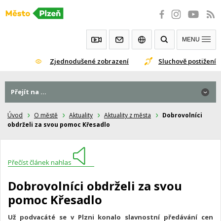
Přeskočit
na
obsah
MENU
Zjednodušené zobrazení
Sluchově postižení
Přejít na ...
Úvod
O městě
Aktuality
Aktuality z města
Dobrovolníci
obdrželi za svou pomoc Křesadlo
Přečíst článek nahlas
Dobrovolníci obdrželi za svou
pomoc Křesadlo
Už podvacáté se v Plzni konalo slavnostní předávání cen