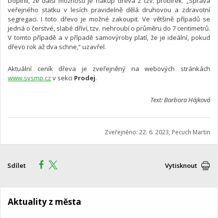
Doplnil, že další možností je nákup dřeva z tzv. probírek. „Správa
veřejného statku v lesích pravidelně dělá druhovou a zdravotní
segregaci. I toto dřevo je možné zakoupit. Ve většině případů se
jedná o čerstvé, slabé dříví, tzv. nehroubí o průměru do 7 centimetrů.
V tomto případě a v případě samovýroby platí, že je ideální, pokud
dřevo rok až dva schne,“ uzavřel.
Aktuální ceník dřeva je zveřejněný na webových stránkách
www.svsmp.cz
v sekci
Prodej
.
Text: Barbora Hájková
Zveřejněno: 22. 6. 2023, Pecuch Martin
Sdílet
Vytisknout
Aktuality z města