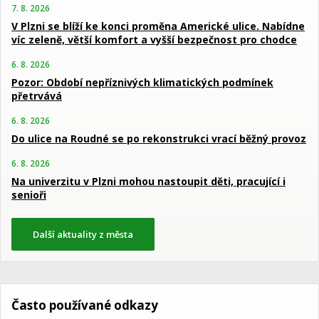
7. 8. 2026
V Plzni se blíží ke konci proměna Americké ulice. Nabídne
víc zeleně, větší komfort a vyšší bezpečnost pro chodce
6. 8. 2026
Pozor: Období nepříznivých klimatických podmínek
přetrvává
6. 8. 2026
Do ulice na Roudné se po rekonstrukci vrací běžný provoz
6. 8. 2026
Na univerzitu v Plzni mohou nastoupit děti, pracující i
senioři
Další aktuality z města
Často používané odkazy