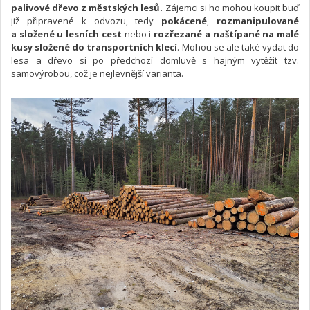
palivové dřevo z městských lesů.
Zájemci si ho mohou koupit buď
již připravené k odvozu, tedy
pokácené
,
rozmanipulované
a složené u lesních cest
nebo i
rozřezané a naštípané na malé
kusy složené do transportních klecí
. Mohou se ale také vydat do
lesa a dřevo si po předchozí domluvě s hajným vytěžit tzv.
samovýrobou, což je nejlevnější varianta.