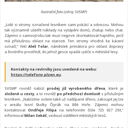
Ilustrační foto (zdroj: SVSMP)
„Lidé si stromy označené lesníkem sami pokácí a odvezou. Mohou
tak významně ušetřit náklady na vytápění domů, chalup nebo chat.
Zájemci o samovýrobu tak musí nejprve zkontaktovat hajného, jenž
má příslušnou oblast na starosti. Ten stromy vhodné ke kácení
označí,“ řekl
Aleš Tolar
, náměstek primátora pro oblast dopravy
a životního prostředí, do jehož gesce spadá i péče o městské lesy.
Kontakty na revírníky jsou uvedené na webu:
https://telefony.plzen.eu
.
SVSMP rovněž nabízí
prodej již vyrobeného dřeva
, které je
složené u cesty
, a to rovněž
po předchozí domluvě
s příslušným
lesníkem. „Nabízíme ovšem také už naštípané dřevo, zakoupit jej lze
v areálu lesní školky Čtyrák na Bílé Hoře. Zájemci mohou
kontaktovat
Ondřeje Filipa
na telefonním čísle 725 927 293,“
informoval
Milan Sekáč
, vedoucí oddělení městských lesů.