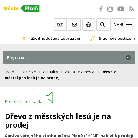
Přeskočit
na
obsah
MENU
Zjednodušené zobrazení
Sluchově postižení
Přejít na ...
Úvod
O městě
Aktuality
Aktuality z města
Dřevo z
městských lesů je na prodej
Přečíst článek nahlas
Dřevo z městských lesů je na
prodej
Správa veřejného statku města Plzně
(SVSMP)
nabízí k prodeji