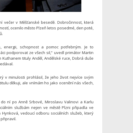
ční večer v Měšťanské besedě. Dobročinnost, která
ností, ocenilo město Plzeň letos posedmé, den poté,
ů.
, energii, schopnost a pomoc potřebným. Je to
áci podporovat ze všech sil,“ uvedl primátor Martin
řím Kuthanem tituly Anděl, Andělské ruce, Dobrá duše
ředával.
terý v minulosti prohlásil, že jeho život nejvíce svým
í titulu děkuji, ale vnímám ho jako ocenění nás všech,
 do ní po Anně Srbové, Miroslavu Valinovi a Karlu
sociálním službám nejen ve městě Plzni připadla ve
na Hynková, vedoucí odboru sociálních služeb, který
připravil.