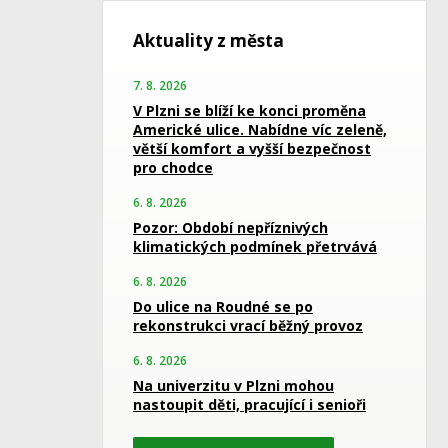
Aktuality z města
7. 8. 2026
V Plzni se blíží ke konci proměna
Americké ulice. Nabídne víc zeleně,
větší komfort a vyšší bezpečnost
pro chodce
6. 8. 2026
Pozor: Období nepříznivých
klimatických podmínek přetrvává
6. 8. 2026
Do ulice na Roudné se po
rekonstrukci vrací běžný provoz
6. 8. 2026
Na univerzitu v Plzni mohou
nastoupit děti, pracující i senioři