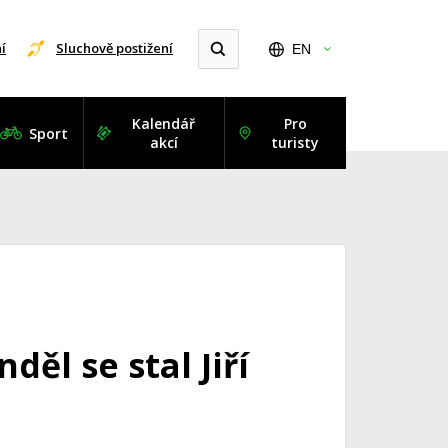
í
Sluchově postižení
EN
Kalendář
Pro
Sport
akcí
turisty
děl se stal Jiří