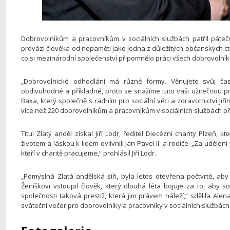
Dobrovolníkům a pracovníkům v sociálních službách patřil páte
provází člověka od nepaměti jako jedna z důležitých občanských ct
co si mezinárodní společenství připomnělo práci všech dobrovolník
„Dobrovolnické odhodlání má různé formy. Věnujete svůj čas
obdivuhodné a příkladné, proto se snažíme tuto vaši užitečnou pr
Baxa, který společně s radním pro sociální věci a zdravotnictví Ji
více než 220 dobrovolníkům a pracovníkům v sociálních službách p
Titul Zlatý anděl získal Jiří Lodr, ředitel Diecézní charity Plzeň, k
životem a láskou k lidem ovlivnili Jan Pavel II. a rodiče. „Za udělen
kteří v charitě pracujeme,“ prohlásil Jiří Lodr.
„Pomyslná Zlatá andělská síň, byla letos otevřena počtvrté, aby
Ženíškovi vstoupil člověk, který dlouhá léta bojuje za to, aby 
společnosti taková prestiž, která jim právem náleží,“ sdělila Ale
sváteční večer pro dobrovolníky a pracovníky v sociálních službách 