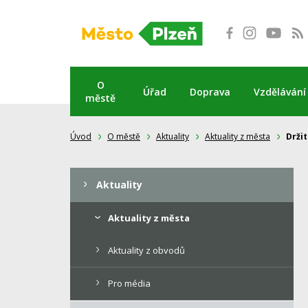
Přeskočit
na
obsah
O
Úřad
Doprava
Vzdělávání
městě
Úvod
O městě
Aktuality
Aktuality z města
Držit
Aktuality
Aktuality z města
Aktuality z obvodů
Pro média