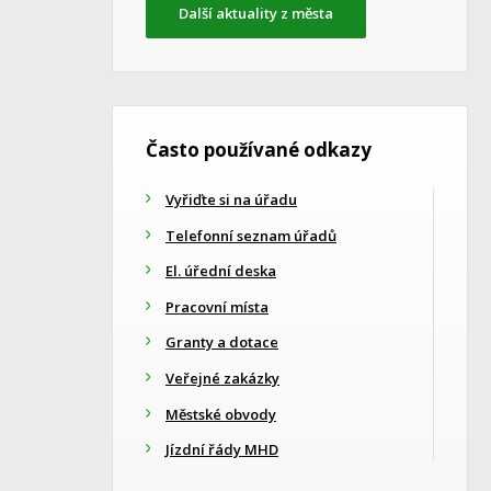
Další aktuality z města
Často používané odkazy
Vyřiďte si na úřadu
Telefonní seznam úřadů
El. úřední deska
Pracovní místa
Granty a dotace
Veřejné zakázky
Městské obvody
Jízdní řády MHD