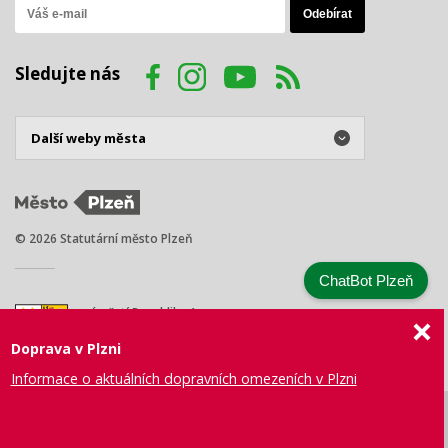
Sledujte nás
© 2026 Statutární město Plzeň
ChatBot Plzeň
náměstí Republiky 1
301 00 Plzeň
Doprava v Plzni
Tel.: +420 378 031 111
E-mail:
posta@plzen.eu
Informace o aktuálních dopravních omezeních v Plzni
Mapa
Prohlášení
Právní
Správa webu
Certifikace
stránek
o přístupnosti
ujednání
města Plzně
ISO