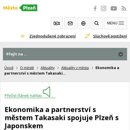
Přeskočit
na
obsah
MENU
Zjednodušené zobrazení
Sluchově postižení
Přejít na ...
Úvod
O městě
Aktuality
Aktuality z města
Ekonomika a
partnerství s městem Takasaki…
Přečíst článek nahlas
Ekonomika a partnerství s
městem Takasaki spojuje Plzeň s
Japonskem