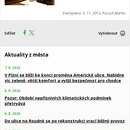
Zveřejněno: 5. 11. 2013, Pecuch Martin
Sdílet
Vytisknout
Aktuality z města
7. 8. 2026
V Plzni se blíží ke konci proměna Americké ulice. Nabídne
víc zeleně, větší komfort a vyšší bezpečnost pro chodce
6. 8. 2026
Pozor: Období nepříznivých klimatických podmínek
přetrvává
6. 8. 2026
Do ulice na Roudné se po rekonstrukci vrací běžný provoz