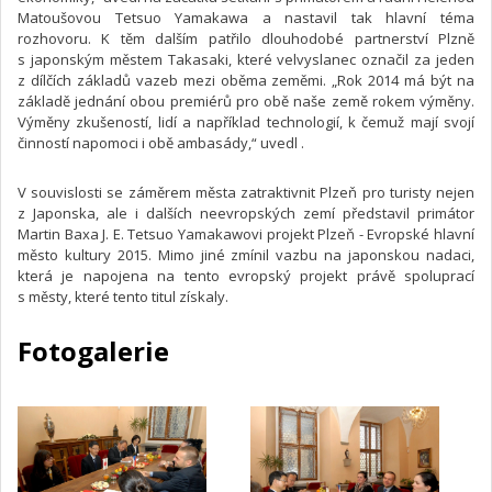
Matoušovou Tetsuo Yamakawa a nastavil tak hlavní téma
rozhovoru. K těm dalším patřilo dlouhodobé partnerství Plzně
s japonským městem Takasaki, které velvyslanec označil za jeden
z dílčích základů vazeb mezi oběma zeměmi. „Rok 2014 má být na
základě jednání obou premiérů pro obě naše země rokem výměny.
Výměny zkušeností, lidí a například technologií, k čemuž mají svojí
činností napomoci i obě ambasády,“ uvedl .
V souvislosti se záměrem města zatraktivnit Plzeň pro turisty nejen
z Japonska, ale i dalších neevropských zemí představil primátor
Martin Baxa J. E. Tetsuo Yamakawovi projekt Plzeň - Evropské hlavní
město kultury 2015. Mimo jiné zmínil vazbu na japonskou nadaci,
která je napojena na tento evropský projekt právě spoluprací
s městy, které tento titul získaly.
Fotogalerie