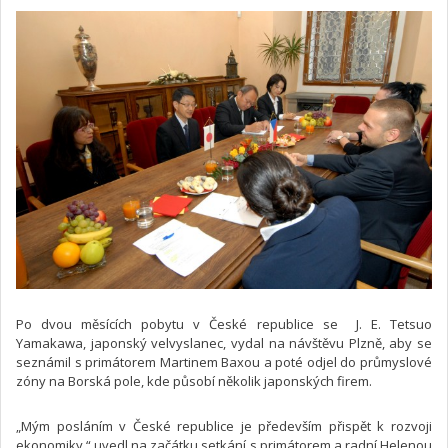
Po dvou měsících pobytu v České republice se J. E. Tetsuo
Yamakawa, japonský velvyslanec, vydal na návštěvu Plzně, aby se
seznámil s primátorem Martinem Baxou a poté odjel do průmyslové
zóny na Borská pole, kde působí několik japonských firem.
„Mým posláním v České republice je především přispět k rozvoji
ekonomiky,“ uvedl na začátku setkání s primátorem a radní Helenou