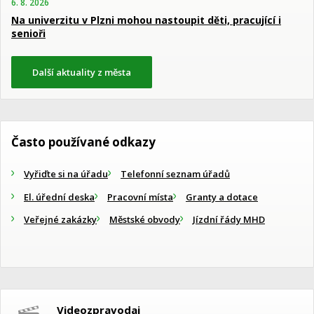
6. 8. 2026
Na univerzitu v Plzni mohou nastoupit děti, pracující i
senioři
Další aktuality z města
Často používané odkazy
Vyřiďte si na úřadu
Telefonní seznam úřadů
El. úřední deska
Pracovní místa
Granty a dotace
Veřejné zakázky
Městské obvody
Jízdní řády MHD
Videozpravodaj