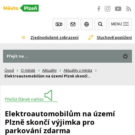
Přeskočit
na
obsah
MENU
Zjednodušené zobrazení
Sluchově postižení
Přejít na ...
Úvod
O městě
Aktuality
Aktuality z města
Elektroautomobilům na území Plzně skončí…
Přečíst článek nahlas
Elektroautomobilům na území
Plzně skončí výjimka pro
parkování zdarma