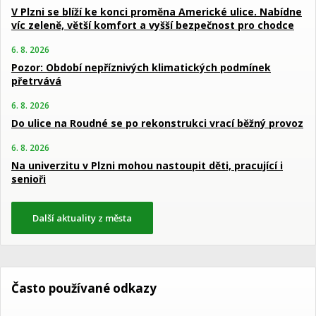
V Plzni se blíží ke konci proměna Americké ulice. Nabídne
víc zeleně, větší komfort a vyšší bezpečnost pro chodce
6. 8. 2026
Pozor: Období nepříznivých klimatických podmínek
přetrvává
6. 8. 2026
Do ulice na Roudné se po rekonstrukci vrací běžný provoz
6. 8. 2026
Na univerzitu v Plzni mohou nastoupit děti, pracující i
senioři
Další aktuality z města
Často používané odkazy