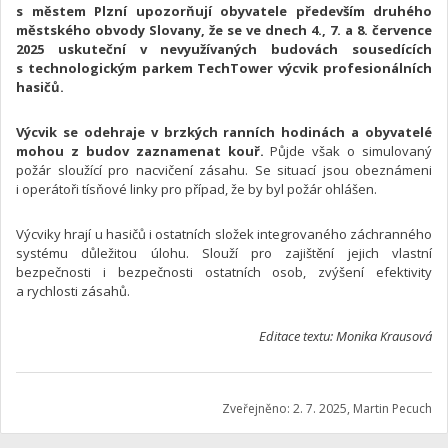
s městem Plzní upozorňují obyvatele především druhého
městského obvody Slovany, že se ve dnech 4., 7. a 8. července
2025 uskuteční v nevyužívaných budovách sousedících
s technologickým parkem TechTower výcvik profesionálních
hasičů.
Výcvik se odehraje v brzkých ranních hodinách a obyvatelé
mohou z budov zaznamenat kouř.
Půjde však o simulovaný
požár sloužící pro nacvičení zásahu. Se situací jsou obeznámeni
i operátoři tísňové linky pro případ, že by byl požár ohlášen.
Výcviky hrají u hasičů i ostatních složek integrovaného záchranného
systému důležitou úlohu. Slouží pro zajištění jejich vlastní
bezpečnosti i bezpečnosti ostatních osob, zvýšení efektivity
a rychlosti zásahů.
Editace textu: Monika Krausová
Zveřejněno: 2. 7. 2025, Martin Pecuch