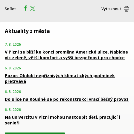
Sdílet
Vytisknout
Aktuality z města
7. 8. 2026
V Plzni se blíží ke konci proměna Americké ulice. Nabídne
víc zeleně, větší komfort a vyšší bezpečnost pro chodce
6. 8. 2026
Pozor: Období nepříznivých klimatických podmínek
přetrvává
6. 8. 2026
Do ulice na Roudné se po rekonstrukci vrací běžný provoz
6. 8. 2026
Na univerzitu v Plzni mohou nastoupit děti, pracující i
senioři