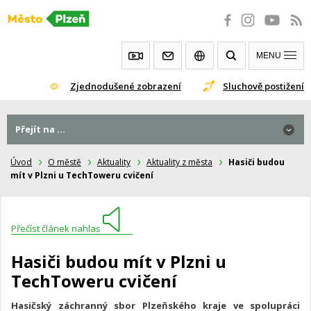
Přeskočit
na
obsah
MENU
Zjednodušené zobrazení
Sluchově postižení
Přejít na ...
Úvod
O městě
Aktuality
Aktuality z města
Hasiči budou
mít v Plzni u TechToweru cvičení
Přečíst článek nahlas
Hasiči budou mít v Plzni u
TechToweru cvičení
Hasičský záchranný sbor Plzeňského kraje ve spolupráci