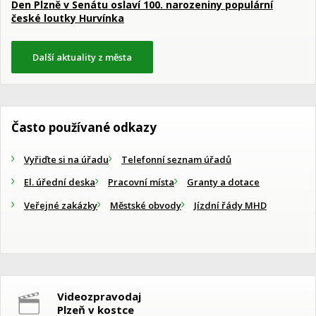
Den Plzně v Senátu oslaví 100. narozeniny populární
české loutky Hurvínka
Další aktuality z města
Často používané odkazy
Vyřiďte si na úřadu
Telefonní seznam úřadů
El. úřední deska
Pracovní místa
Granty a dotace
Veřejné zakázky
Městské obvody
Jízdní řády MHD
Videozpravodaj
Plzeň v kostce