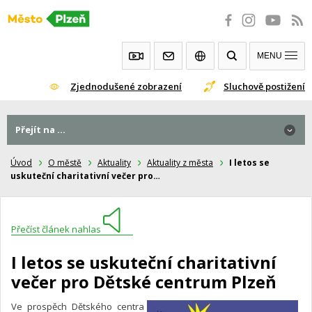
Přeskočit
na
obsah
MENU
Zjednodušené zobrazení
Sluchově postižení
Přejít na ...
Úvod
O městě
Aktuality
Aktuality z města
I letos se
uskuteční charitativní večer pro…
Přečíst článek nahlas
I letos se uskuteční charitativní
večer pro Dětské centrum Plzeň
Ve prospěch Dětského centra