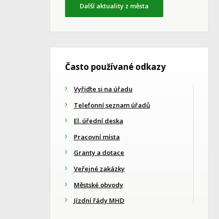
Další aktuality z města
Často používané odkazy
Vyřiďte si na úřadu
Telefonní seznam úřadů
El. úřední deska
Pracovní místa
Granty a dotace
Veřejné zakázky
Městské obvody
Jízdní řády MHD