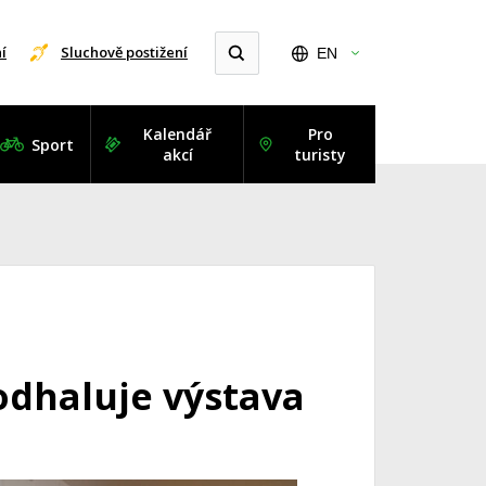
í
Sluchově postižení
EN
Kalendář
Pro
Sport
akcí
turisty
odhaluje výstava