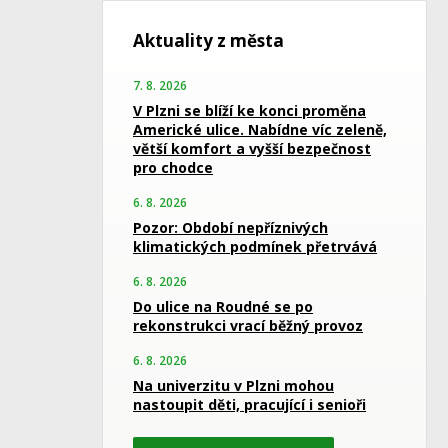
Aktuality z města
7. 8. 2026
V Plzni se blíží ke konci proměna
Americké ulice. Nabídne víc zeleně,
větší komfort a vyšší bezpečnost
pro chodce
6. 8. 2026
Pozor: Období nepříznivých
klimatických podmínek přetrvává
6. 8. 2026
Do ulice na Roudné se po
rekonstrukci vrací běžný provoz
6. 8. 2026
Na univerzitu v Plzni mohou
nastoupit děti, pracující i senioři