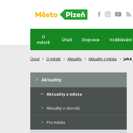
Přeskočit
na
obsah
O
Úřad
Doprava
Vzdělávání
městě
Úvod
O městě
Aktuality
Aktuality z města
Jaká
Aktuality
Aktuality z města
Aktuality z obvodů
Pro média